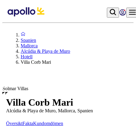
Spanien
Mallorca
Alcúdia & Playa de Muro
Hotell
Villa Corb Mari
Solmar Villas
Villa Corb Mari
Alcúdia & Playa de Muro, Mallorca, Spanien
Översikt
Fakta
Kundomdömen