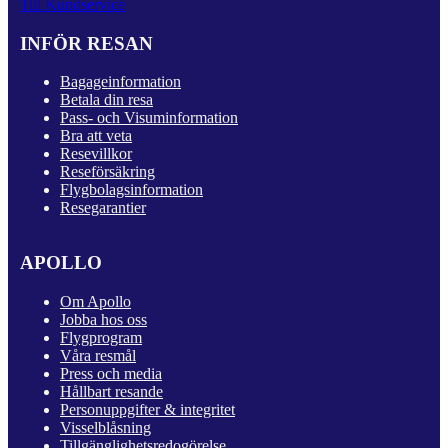
Till Kundservice
INFÖR RESAN
Bagageinformation
Betala din resa
Pass- och Visuminformation
Bra att veta
Resevillkor
Reseförsäkring
Flygbolagsinformation
Resegarantier
APOLLO
Om Apollo
Jobba hos oss
Flygprogram
Våra resmål
Press och media
Hållbart resande
Personuppgifter & integritet
Visselblåsning
Tillgänglighetsredogörelse