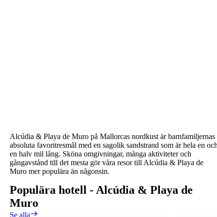
Alcúdia & Playa de Muro
på Mallorcas nordkust är barnfamiljernas
absoluta favoritresmål med en sagolik sandstrand som är hela en oc
en halv mil lång. Sköna omgivningar, många aktiviteter och
gångavstånd till det mesta gör våra resor till
Alcúdia & Playa de
Muro
mer populära än någonsin.
Populära hotell
-
Alcúdia & Playa de
Muro
Se alla