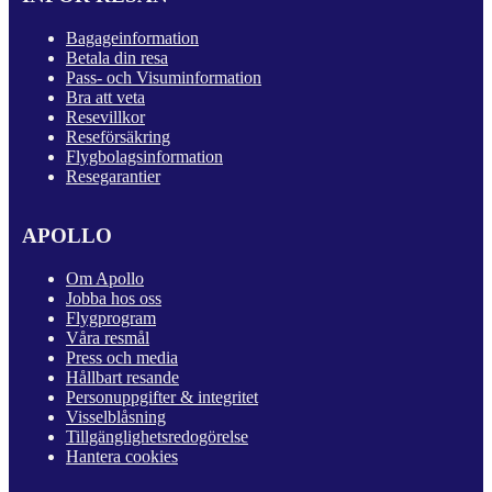
Bagageinformation
Betala din resa
Pass- och Visuminformation
Bra att veta
Resevillkor
Reseförsäkring
Flygbolagsinformation
Resegarantier
APOLLO
Om Apollo
Jobba hos oss
Flygprogram
Våra resmål
Press och media
Hållbart resande
Personuppgifter & integritet
Visselblåsning
Tillgänglighetsredogörelse
Hantera cookies