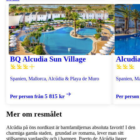
BQ Alcudia Sun Village
Alcudi
Spanien, Mallorca, Alcúdia & Playa de Muro
Spanien, Ma
5 815 kr
Per person från
Per person
Mer om resmålet
Alcúdia på öns nordkust är barnfamiljernas absoluta favorit! I den
charmiga gamla staden, grundad av romarna, lever man sitt
stillsamma vardagsliv och i hamnen Puerto de Alcúdia ligger