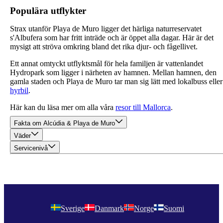
Populära utflykter
Strax utanför Playa de Muro ligger det härliga naturreservatet
s'Albufera som har fritt inträde och är öppet alla dagar. Här är det
mysigt att ströva omkring bland det rika djur- och fågellivet.
Ett annat omtyckt utflyktsmål för hela familjen är vattenlandet
Hydropark som ligger i närheten av hamnen. Mellan hamnen, den
gamla staden och Playa de Muro tar man sig lätt med lokalbuss eller
hyrbil
.
Här kan du läsa mer om alla våra
resor till Mallorca
.
Fakta om Alcúdia & Playa de Muro
Väder
Servicenivå
Sverige
Danmark
Norge
Suomi