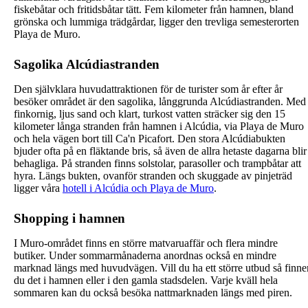
fiskebåtar och fritidsbåtar tätt. Fem kilometer från hamnen, bland
grönska och lummiga trädgårdar, ligger den trevliga semesterorten
Playa de Muro.
Sagolika Alcúdiastranden
Den självklara huvudattraktionen för de turister som år efter år
besöker området är den sagolika, långgrunda Alcúdiastranden. Med
finkornig, ljus sand och klart, turkost vatten sträcker sig den 15
kilometer långa stranden från hamnen i Alcúdia, via Playa de Muro
och hela vägen bort till Ca'n Picafort. Den stora Alcúdiabukten
bjuder ofta på en fläktande bris, så även de allra hetaste dagarna blir
behagliga. På stranden finns solstolar, parasoller och trampbåtar att
hyra. Längs bukten, ovanför stranden och skuggade av pinjeträd
ligger våra
hotell i Alcúdia och Playa de Muro
.
Shopping i hamnen
I Muro-området finns en större matvaruaffär och flera mindre
butiker. Under sommarmånaderna anordnas också en mindre
marknad längs med huvudvägen. Vill du ha ett större utbud så finne
du det i hamnen eller i den gamla stadsdelen. Varje kväll hela
sommaren kan du också besöka nattmarknaden längs med piren.