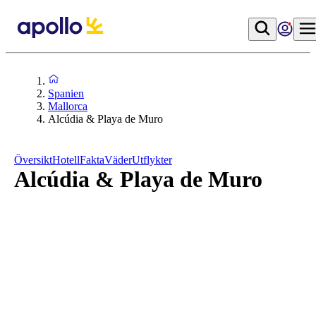
Spanien
Mallorca
Alcúdia & Playa de Muro
Översikt
Hotell
Fakta
Väder
Utflykter
Alcúdia & Playa de Muro