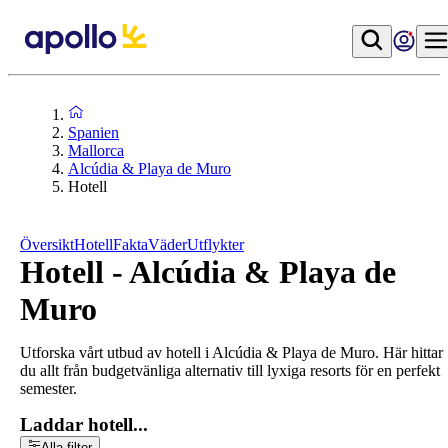
Spanien
Mallorca
Alcúdia & Playa de Muro
Hotell
Översikt
Hotell
Fakta
Väder
Utflykter
Hotell - Alcúdia & Playa de
Muro
Utforska vårt utbud av hotell i Alcúdia & Playa de Muro. Här hittar
du allt från budgetvänliga alternativ till lyxiga resorts för en perfekt
semester.
Laddar hotell...
Alla filter