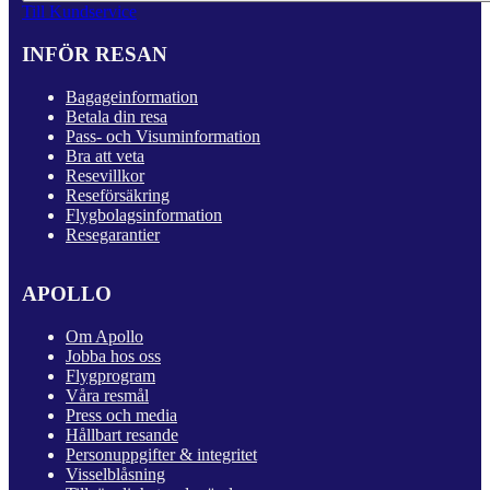
Till Kundservice
INFÖR RESAN
Bagageinformation
Betala din resa
Pass- och Visuminformation
Bra att veta
Resevillkor
Reseförsäkring
Flygbolagsinformation
Resegarantier
APOLLO
Om Apollo
Jobba hos oss
Flygprogram
Våra resmål
Press och media
Hållbart resande
Personuppgifter & integritet
Visselblåsning