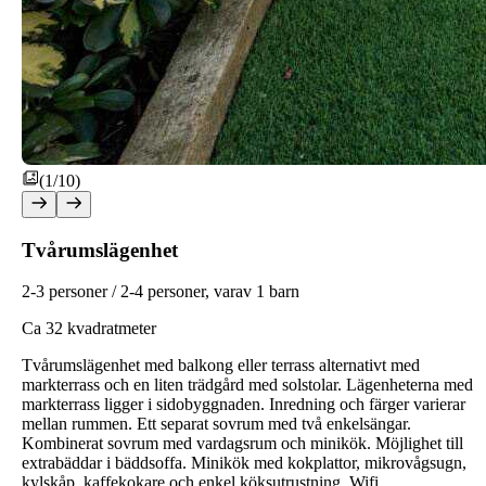
(1/10)
Tvårumslägenhet
2
-3 personer / 2-4 personer, varav 1 barn
Ca 32 kvadratmeter
Tvårumslägenhet med balkong eller terrass alternativt med
markterrass och en liten trädgård med solstolar. Lägenheterna med
markterrass ligger i sidobyggnaden.
Inredning och färger varierar
mellan rummen.
Ett separat sovrum med två enkelsängar.
Kombinerat sovrum med vardagsrum och minikök. Möjlighet till
extrabäddar i bäddsoffa. Minikök med kokplattor, mikrovågsugn,
kylskåp, kaffekokare och enkel köksutrustning. Wifi,