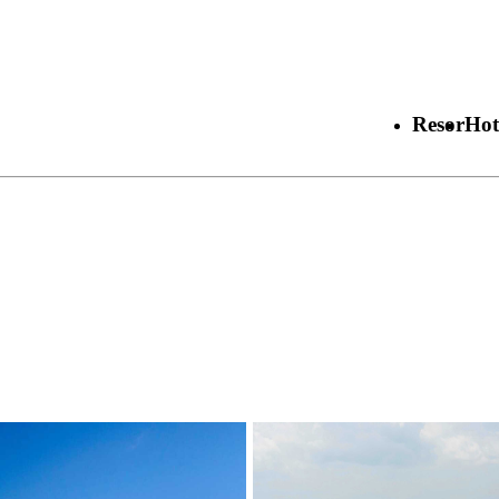
Resor
Hot