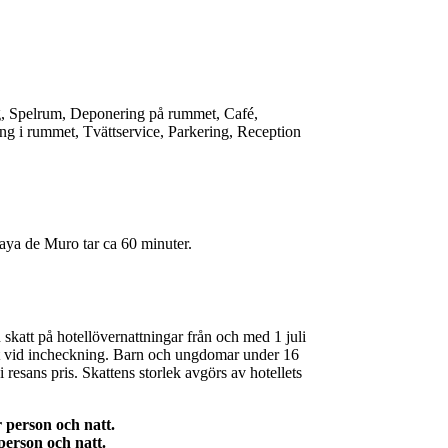
g, Spelrum, Deponering på rummet, Café,
ng i rummet, Tvättservice, Parkering, Reception
laya de Muro
tar ca 60 minuter.
skatt på hotellövernattningar från och med 1 juli
llet vid incheckning. Barn och ungdomar under 16
i resans pris. Skattens storlek avgörs av hotellets
r person och natt.
person och natt.