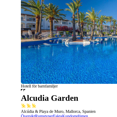
Hotell för barnfamiljer
Alcudia Garden
Alcúdia & Playa de Muro, Mallorca, Spanien
Översikt
Rumstyper
Fakta
Kundomdömen