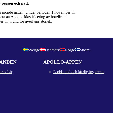
en nionde natten. Under perioden 1 november till
ra att Apollos klassificering av hotellen kan
er till grund för avgiftens storlek.
Sverige
Danmark
Norge
Suomi
DANDEN
APOLLO-APPEN
brev här
Ladda ned och låt dig inspireras