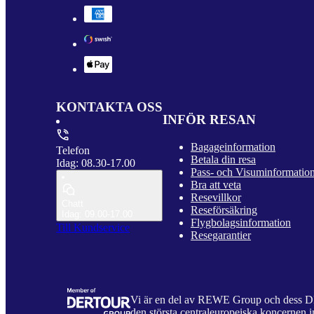
KONTAKTA OSS
INFÖR RESAN
Bagageinformation
Telefon
Betala din resa
Idag: 08.30-17.00
Pass- och Visuminformatio
Bra att veta
Resevillkor
Chatt
Reseförsäkring
Idag: 09.00-17.00
Flygbolagsinformation
Till Kundservice
Resegarantier
Vi är en del av REWE Group och dess
den största centraleuropeiska koncernen i