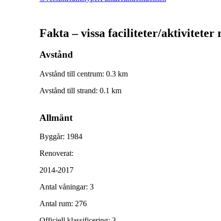
Fakta – vissa faciliteter/aktiviteter
Avstånd
Avstånd till centrum
:
0.3
km
Avstånd till strand
:
0.1
km
Allmänt
Byggår
:
1984
Renoverat
:
2014-2017
Antal våningar
:
3
Antal rum
:
276
Officiell klassificering
:
3