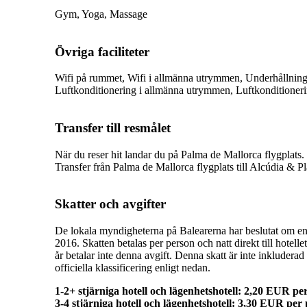
Gym, Yoga, Massage
Övriga faciliteter
Wifi på rummet, Wifi i allmänna utrymmen, Underhållnin
Luftkonditionering i allmänna utrymmen, Luftkonditioneri
Transfer till resmålet
När du reser hit landar du på Palma de Mallorca flygplats.
Transfer från Palma de Mallorca flygplats till
Alcúdia & P
Skatter och avgifter
De lokala myndigheterna på Balearerna har beslutat om en 
2016. Skatten betalas per person och natt direkt till hote
år betalar inte denna avgift. Denna skatt är inte inkluderad 
officiella klassificering enligt nedan.
1-2+ stjärniga hotell och lägenhetshotell: 2,20 EUR pe
3-4 stjärniga hotell och lägenhetshotell: 3,30 EUR per 