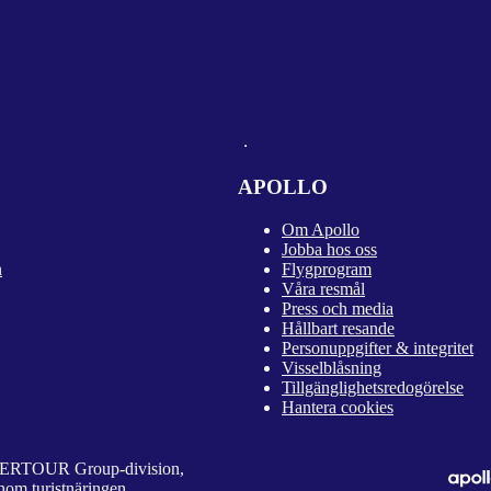
APOLLO
Om Apollo
Jobba hos oss
n
Flygprogram
Våra resmål
Press och media
Hållbart resande
Personuppgifter & integritet
Visselblåsning
Tillgänglighetsredogörelse
Hantera cookies
 DERTOUR Group-division,
nom turistnäringen.