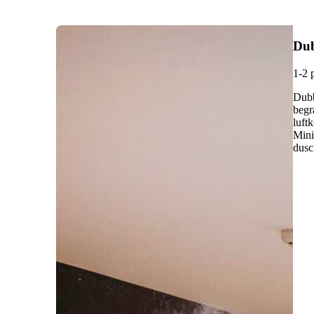
Du
1-2 
Dubb
begr
luft
Mini
dusc