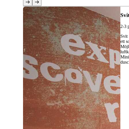
Svi
2-3 
Svit
ett 
Möjl
luft
Mini
dusc