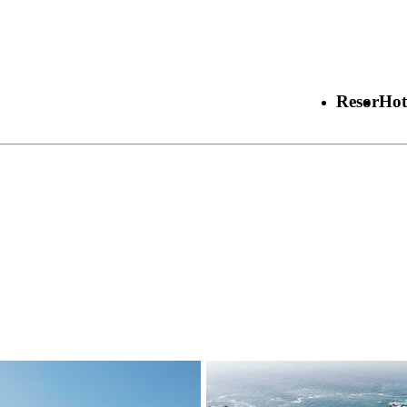
Resor
Hot