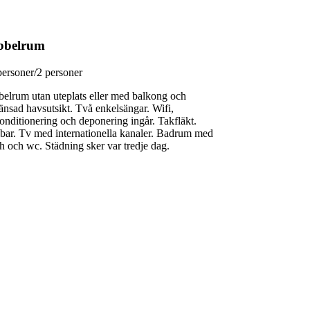
bbelrum
personer/2 personer
elrum utan uteplats eller med balkong och
änsad havsutsikt. Två enkelsängar. Wifi,
konditionering och deponering ingår. Takfläkt.
bar. Tv med internationella kanaler. Badrum med
h och wc. Städning sker var tredje dag.