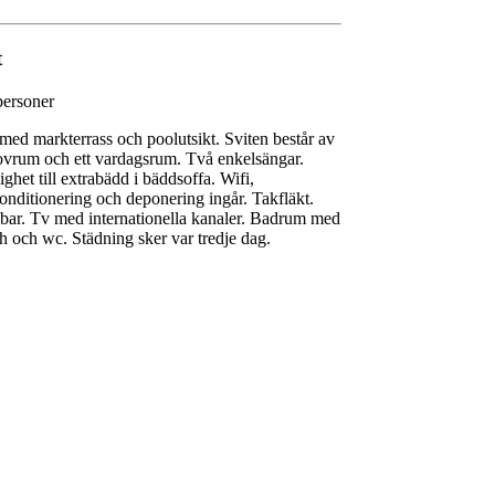
t
personer
 med markterrass och poolutsikt. Sviten består av
sovrum och ett vardagsrum. Två enkelsängar.
ighet till extrabädd i bäddsoffa. Wifi,
konditionering och deponering ingår. Takfläkt.
bar. Tv med internationella kanaler. Badrum med
h och wc. Städning sker var tredje dag.