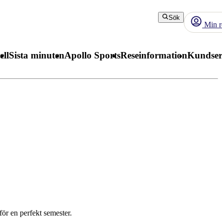
Sök
Min r
ell
Sista minuten
Apollo Sports
Reseinformation
Kundser
för en perfekt semester.