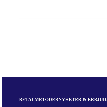
BETALMETODER
NYHETER & ERBJU