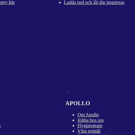
brev här
Ladda ned och låt dig inspireras
APOLLO
Om Apollo
Jobba hos oss
n
Flygprogram
Våra resmål