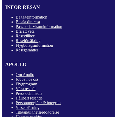
INFÖR RESAN
Bagageinformation
Betala din resa
Pass- och Visuminformation
Bra att veta
Resevillkor
Reseförsäkring
Flygbolagsinformation
Resegarantier
APOLLO
Om Apollo
Jobba hos oss
Flygprogram
Våra resmål
Press och media
Hållbart resande
Personuppgifter & integritet
Visselblåsning
Tillgänglighetsredogörelse
Hantera cookies