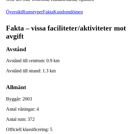
Översikt
Rumstyper
Fakta
Kundomdömen
Fakta – vissa faciliteter/aktiviteter mot
avgift
Avstånd
Avstånd till centrum
:
0.9
km
Avstånd till strand
:
1.3
km
Allmänt
Byggår
:
2003
Antal våningar
:
4
Antal rum
:
372
Officiell klassificering
:
5