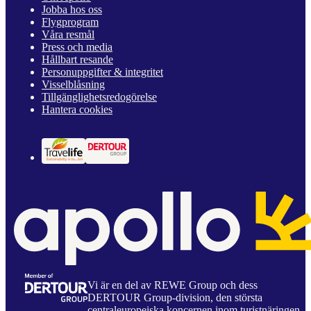
Jobba hos oss
Flygprogram
Våra resmål
Press och media
Hållbart resande
Personuppgifter & integritet
Visselblåsning
Tillgänglighetsredogörelse
Hantera cookies
Vi är en del av REWE Group och dess
DERTOUR Group-division, den största
centraleuropeiska koncernen inom turistnäringen.