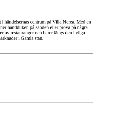
itt i händelsernas centrum på Villa Nerea. Med en
a ner handduken på sanden eller prova på några
der av restauranger och barer längs den livliga
marknader i Gamla stan.