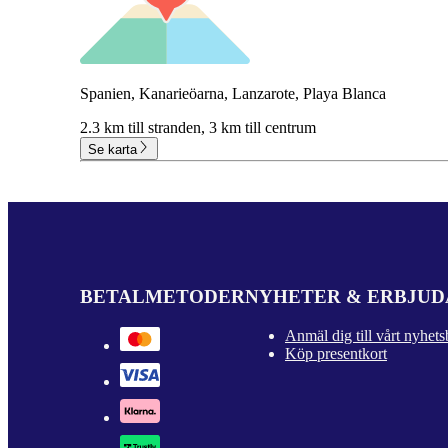
Spanien, Kanarieöarna, Lanzarote, Playa Blanca
2.3 km till stranden,
3 km till centrum
Se karta
BETALMETODER
NYHETER & ERBJU
Anmäl dig till vårt nyhets
Köp presentkort