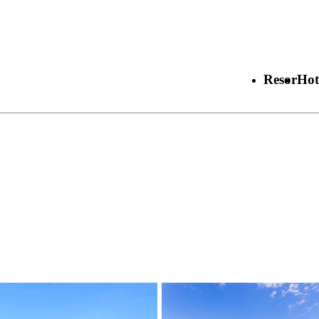
Resor
Hot