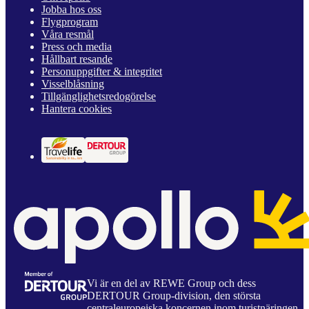
Jobba hos oss
Flygprogram
Våra resmål
Press och media
Hållbart resande
Personuppgifter & integritet
Visselblåsning
Tillgänglighetsredogörelse
Hantera cookies
Vi är en del av REWE Group och dess
DERTOUR Group-division, den största
centraleuropeiska koncernen inom turistnäringen.