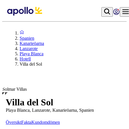
Spanien
Kanarieöarna
Lanzarote
Playa Blanca
Hotell
Villa del Sol
Solmar Villas
Villa del Sol
Playa Blanca, Lanzarote, Kanarieöarna, Spanien
Översikt
Fakta
Kundomdömen