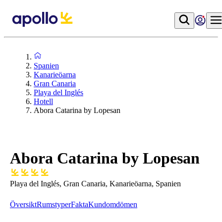
Spanien
Kanarieöarna
Gran Canaria
Playa del Inglés
Hotell
Abora Catarina by Lopesan
Abora Catarina by Lopesan
Playa del Inglés, Gran Canaria, Kanarieöarna, Spanien
Översikt
Rumstyper
Fakta
Kundomdömen