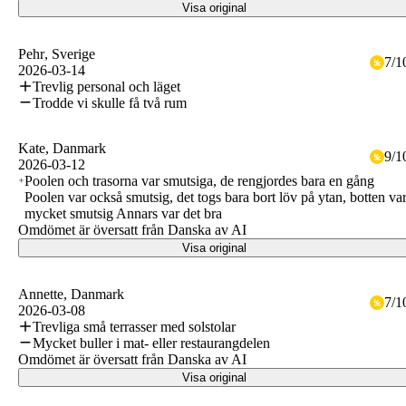
Visa original
Pehr
, Sverige
7
/
1
2026-03-14
Trevlig personal och läget
Trodde vi skulle få två rum
Kate
, Danmark
9
/
1
2026-03-12
Poolen och trasorna var smutsiga, de rengjordes bara en gång
Poolen var också smutsig, det togs bara bort löv på ytan, botten va
mycket smutsig Annars var det bra
Omdömet är översatt från Danska av AI
Visa original
Annette
, Danmark
7
/
1
2026-03-08
Trevliga små terrasser med solstolar
Mycket buller i mat- eller restaurangdelen
Omdömet är översatt från Danska av AI
Visa original