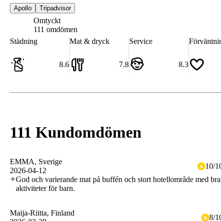
Apollo
Tripadvisor
Omtyckt
7.9
111 omdömen
Städning
Mat & dryck
Service
Förväntni
8.6
7.8
8.3
111 Kundomdömen
EMMA
, Sverige
10
/
1
2026-04-12
God och varierande mat på buffén och stort hotellområde med bra
aktiviteter för barn.
Maija-Riitta
, Finland
8
/
1