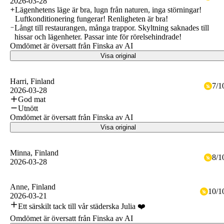
2026-03-28
Lägenhetens läge är bra, lugn från naturen, inga störningar!
Luftkonditionering fungerar! Renligheten är bra!
Långt till restaurangen, många trappor. Skyltning saknades till
hissar och lägenheter. Passar inte för rörelsehindrade!
Omdömet är översatt från Finska av AI
Visa original
Harri
, Finland
7
/
1
2026-03-28
God mat
Utnött
Omdömet är översatt från Finska av AI
Visa original
Minna
, Finland
8
/
1
2026-03-28
Anne
, Finland
10
/
1
2026-03-21
Ett särskilt tack till vår städerska Julia ❤️
Omdömet är översatt från Finska av AI