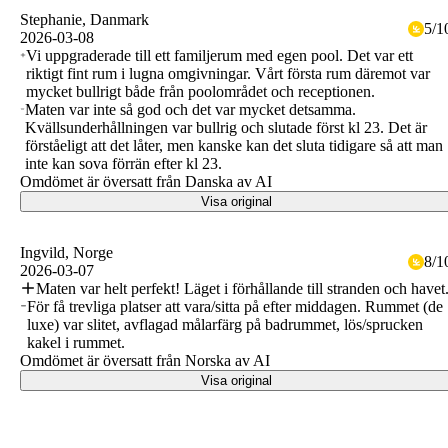
Stephanie
, Danmark
5
/
1
2026-03-08
Vi uppgraderade till ett familjerum med egen pool. Det var ett
riktigt fint rum i lugna omgivningar. Vårt första rum däremot var
mycket bullrigt både från poolområdet och receptionen.
Maten var inte så god och det var mycket detsamma.
Kvällsunderhållningen var bullrig och slutade först kl 23. Det är
förståeligt att det låter, men kanske kan det sluta tidigare så att man
inte kan sova förrän efter kl 23.
Omdömet är översatt från Danska av AI
Visa original
Ingvild
, Norge
8
/
1
2026-03-07
Maten var helt perfekt! Läget i förhållande till stranden och havet
För få trevliga platser att vara/sitta på efter middagen. Rummet (de
luxe) var slitet, avflagad målarfärg på badrummet, lös/sprucken
kakel i rummet.
Omdömet är översatt från Norska av AI
Visa original