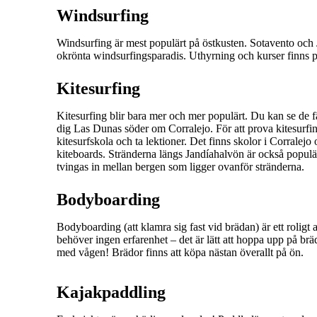
Windsurfing
Windsurfing är mest populärt på östkusten. Sotavento och 
okrönta windsurfingsparadis. Uthyrning och kurser finns på 
Kitesurfing
Kitesurfing blir bara mer och mer populärt. Du kan se de 
dig Las Dunas söder om Corralejo. För att prova kitesurfing 
kitesurfskola och ta lektioner. Det finns skolor i Corralej
kiteboards. Stränderna längs Jandíahalvön är också populär
tvingas in mellan bergen som ligger ovanför stränderna.
Bodyboarding
Bodyboarding (att klamra sig fast vid brädan) är ett roligt a
behöver ingen erfarenhet – det är lätt att hoppa upp på br
med vågen! Brädor finns att köpa nästan överallt på ön.
Kajakpaddling