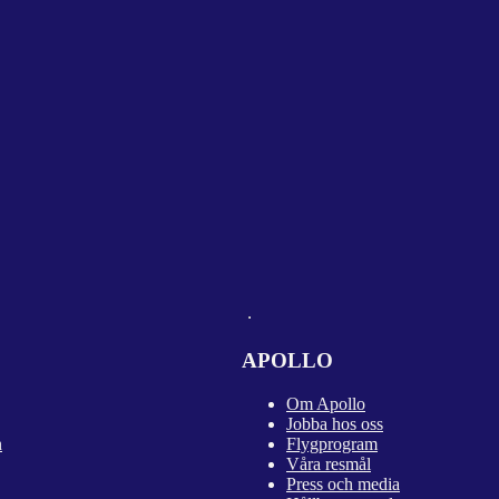
APOLLO
Om Apollo
Jobba hos oss
n
Flygprogram
Våra resmål
Press och media