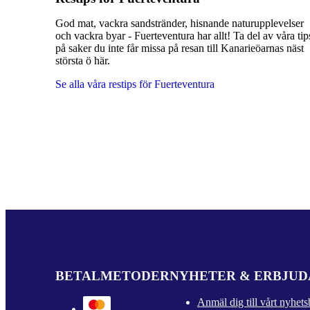
God mat, vackra sandstränder, hisnande naturupplevelser
och vackra byar - Fuerteventura har allt! Ta del av våra tip
på saker du inte får missa på resan till Kanarieöarnas näst
största ö här.
Se alla våra restips för Fuerteventura
BETALMETODER
NYHETER & ERBJU
Anmäl dig till vårt nyhets