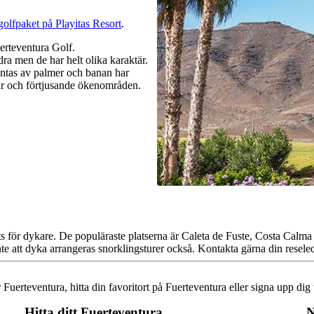
olfpaket på Playitas Resort
.
uerteventura Golf.
ra men de har helt olika karaktär.
antas av palmer och banan har
krar och förtjusande ökenområden.
plats för dykare. De populäraste platserna är Caleta de Fuste, Costa Cal
u inte att dyka arrangeras snorklingsturer också. Kontakta gärna din resel
r Fuerteventura, hitta din favoritort på Fuerteventura eller signa upp dig t
Hitta ditt Fuerteventura
N