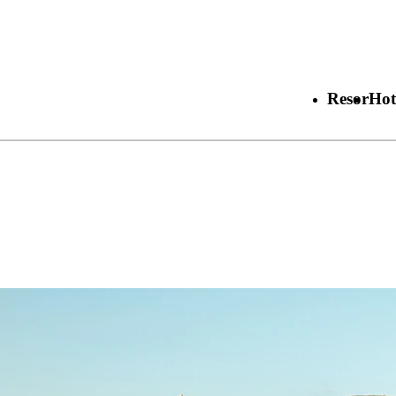
Resor
Hot