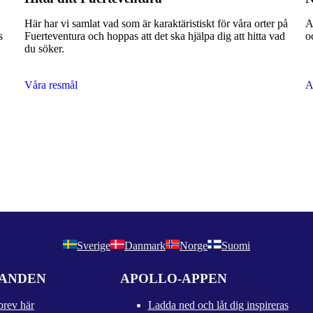
Här har vi samlat vad som är karaktäristiskt för våra orter på
A
s
Fuerteventura och hoppas att det ska hjälpa dig att hitta vad
o
du söker.
Våra resmål
A
Sverige
Danmark
Norge
Suomi
DANDEN
APOLLO-APPEN
brev här
Ladda ned och låt dig inspireras