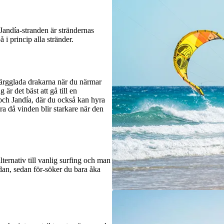
Jandía-stranden är strändernas
i princip alla stränder.
färgglada drakarna när du närmar
är det bäst att gå till en
o och Jandía, där du också kan hyra
a då vinden blir starkare när den
lternativ till vanlig surfing och man
ädan, sedan för-söker du bara åka