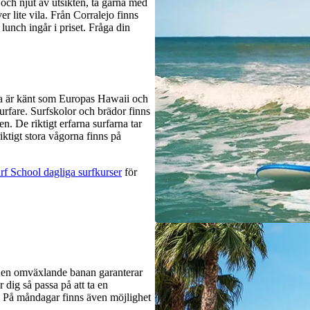
 och njut av utsikten, ta gärna med
 lite vila. Från Corralejo finns
 lunch ingår i priset. Fråga din
ra är känt som Europas Hawaii och
surfare. Surfskolor och brädor finns
n. De riktigt erfarna surfarna tar
riktigt stora vågorna finns på
rf School dagliga surfkurser
för
 Den omväxlande banan garanterar
 dig så passa på att ta en
r. På måndagar finns även möjlighet