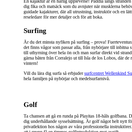
En kajaktur är en härlig upplevelse! Paddla längs stranden
dig fika och matsäck som du avnjuter när musklerna behöver
guidade kajakturer, där all utrustning, instruktör och en lätt
reseledare för mer detaljer och för att boka.
Surfing
Är du det minsta nyfiken på surfing – prova! Fuerteventu
det finns vågor som passar alla, från nybörjare till inbitna 
till uthyrning över hela ön och man surfar direkt vid strande
gärna båten från Corralejo ut till Isla de los Lobos, där de 
vintern!
Vill du lära dig surfa så erbjuder
surfcentret Wellenkind Su
hela familjen på nybörjar och medelsurfarnivå.
Golf
Ta chansen att gå en runda på Playitas 18-håls golfbana.
dig underhållande sysselsättning. Är golf något helt nytt för
privatlektion hos någon av våra professionella instruktöre
att i grupp få en timmes golfintroduktion mot avgift.