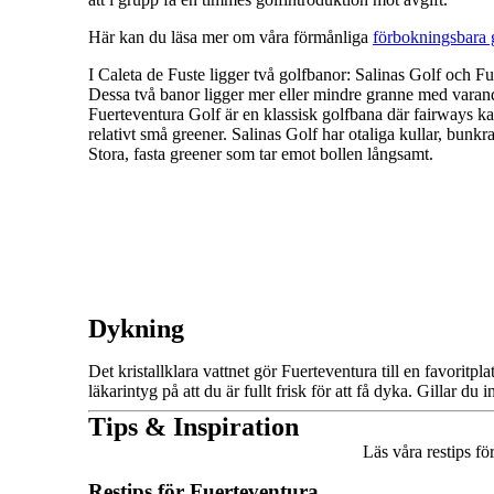
Här kan du läsa mer om våra förmånliga
förbokningsbara g
I Caleta de Fuste ligger två golfbanor: Salinas Golf och F
Dessa två banor ligger mer eller mindre granne med varand
Fuerteventura Golf är en klassisk golfbana där fairways k
relativt små greener. Salinas Golf har otaliga kullar, bun
Stora, fasta greener som tar emot bollen långsamt.
Dykning
Det kristallklara vattnet gör Fuerteventura till en favorit
läkarintyg på att du är fullt frisk för att få dyka. Gillar d
Tips & Inspiration
Läs våra restips fö
Restips för Fuerteventura