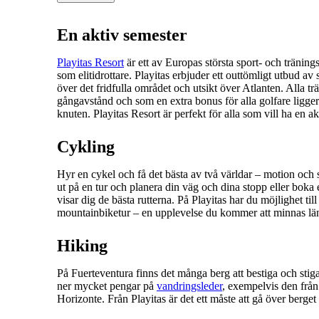
En aktiv semester
Playitas Resort
är ett av Europas största sport- och träning
som elitidrottare. Playitas erbjuder ett outtömligt utbud av 
över det fridfulla området och utsikt över Atlanten. Alla trä
gångavstånd och som en extra bonus för alla golfare ligge
knuten. Playitas Resort är perfekt för alla som vill ha en a
Cykling
Hyr en cykel och få det bästa av två världar – motion oc
ut på en tur och planera din väg och dina stopp eller boka
visar dig de bästa rutterna. På Playitas har du möjlighet ti
mountainbiketur – en upplevelse du kommer att minnas lä
Hiking
På Fuerteventura finns det många berg att bestiga och stiga
ner mycket pengar på
vandringsleder
, exempelvis den från
Horizonte. Från Playitas är det ett måste att gå över berget 