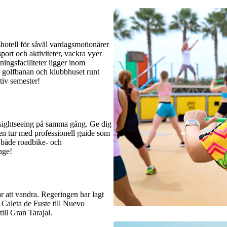
shotell för såväl vardagsmotionärer
sport och aktiviteter, vackra vyer
ningsfaciliteter ligger inom
r golfbanan och klubbhuset runt
ktiv semester!
h sightseeing på samma gång. Ge dig
 en tur med professionell guide som
ll både roadbike- och
nge!
r att vandra. Regeringen har lagt
 Caleta de Fuste till Nuevo
till Gran Tarajal.