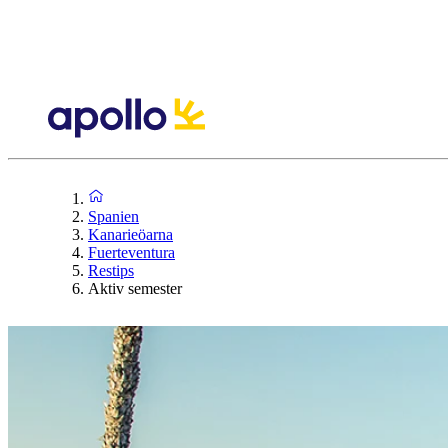
Spanien
Kanarieöarna
Fuerteventura
Restips
Aktiv semester