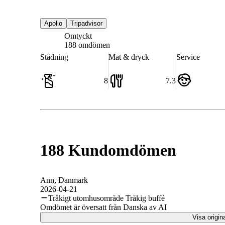
Apollo
Tripadvisor
Omtyckt
7.7
188 omdömen
Städning
Mat & dryck
Service
8
7.3
188 Kundomdömen
Ann
, Danmark
2026-04-21
Tråkigt utomhusområde Tråkig buffé
Omdömet är översatt från Danska av AI
Visa origin