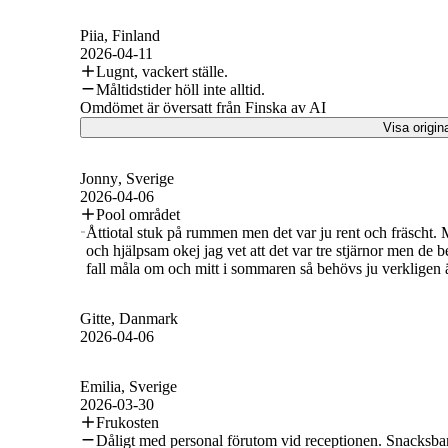
Piia
, Finland
2026-04-11
Lugnt, vackert ställe.
Måltidstider höll inte alltid.
Omdömet är översatt från Finska av AI
Visa origin
Jonny
, Sverige
2026-04-06
Pool området
Åttiotal stuk på rummen men det var ju rent och fräscht. M
och hjälpsam okej jag vet att det var tre stjärnor men de
fall måla om och mitt i sommaren så behövs ju verkligen ä
Gitte
, Danmark
2026-04-06
Emilia
, Sverige
2026-03-30
Frukosten
Dåligt med personal förutom vid receptionen. Snacksba