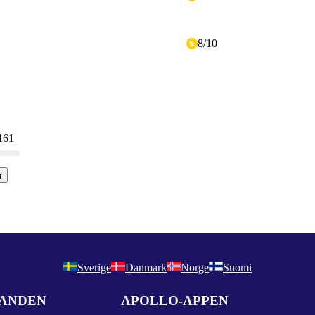
8
/
10
 161
r
Sverige
Danmark
Norge
Suomi
DANDEN
APOLLO-APPEN