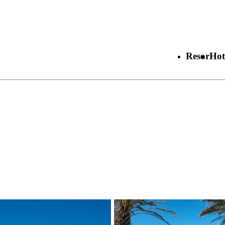
Resor
Hot