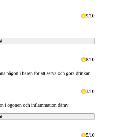
9
/
10
al
8
/
10
ns någon i baren för att serva och göra drinkar
3
/
10
ion i ögonen och inflammation därav
al
5
/
10