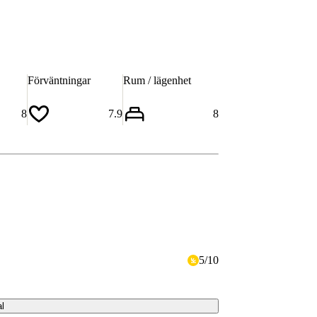
Förväntningar
Rum / lägenhet
8
7.9
8
5
/
10
al