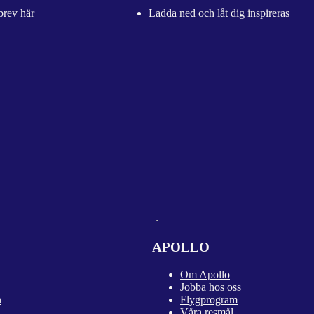
brev här
Ladda ned och låt dig inspireras
APOLLO
Om Apollo
Jobba hos oss
n
Flygprogram
Våra resmål