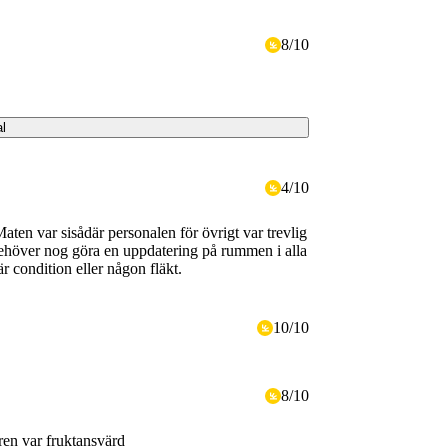
8
/
10
al
4
/
10
aten var sisådär personalen för övrigt var trevlig
 behöver nog göra en uppdatering på rummen i alla
r condition eller någon fläkt.
10
/
10
8
/
10
ren var fruktansvärd