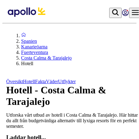
Spanien
Kanarieöarna
Fuerteventura
Costa Calma & Tarajalejo
Hotell
Översikt
Hotell
Fakta
Väder
Utflykter
Hotell - Costa Calma &
Tarajalejo
Utforska vårt utbud av hotell i Costa Calma & Tarajalejo. Här hittar
du allt från budgetvänliga alternativ till lyxiga resorts för en perfekt
semester.
Laddar hotell...