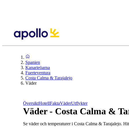
Spanien
Kanarieöarna
Fuerteventura
Costa Calma & Tarajalejo
Väder
Översikt
Hotell
Fakta
Väder
Utflykter
Väder - Costa Calma & Tar
Se väder och temperaturer i Costa Calma & Tarajalejo. Hitta