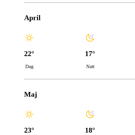
April
22
°
17
°
Dag
Natt
Maj
23
°
18
°