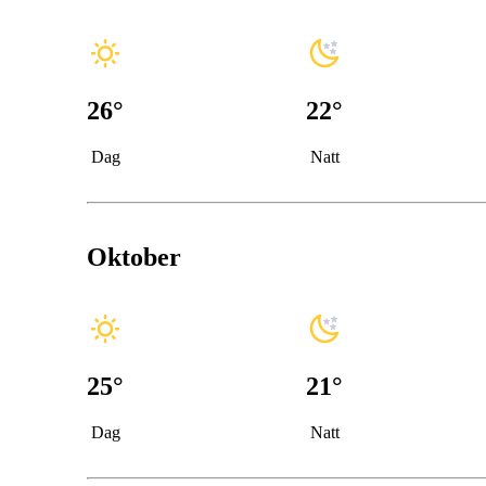
26
°
22
°
Dag
Natt
Oktober
25
°
21
°
Dag
Natt