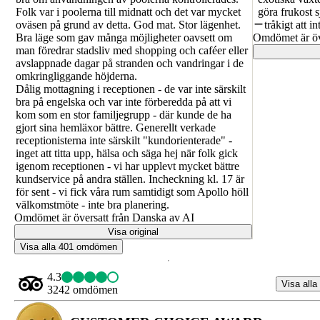
Folk var i poolerna till midnatt och det var mycket
göra frukost s
oväsen på grund av detta. God mat. Stor lägenhet.
tråkigt att in
Bra läge som gav många möjligheter oavsett om
Omdömet är öv
man föredrar stadsliv med shopping och caféer eller
avslappnade dagar på stranden och vandringar i de
omkringliggande höjderna.
Dålig mottagning i receptionen - de var inte särskilt
bra på engelska och var inte förberedda på att vi
kom som en stor familjegrupp - där kunde de ha
gjort sina hemläxor bättre. Generellt verkade
receptionisterna inte särskilt "kundorienterade" -
inget att titta upp, hälsa och säga hej när folk gick
igenom receptionen - vi har upplevt mycket bättre
kundservice på andra ställen. Incheckning kl. 17 är
för sent - vi fick våra rum samtidigt som Apollo höll
välkomstmöte - inte bra planering.
Omdömet är översatt från Danska av AI
Visa original
Visa alla 401 omdömen
4.3
Visa alla
3242 omdömen