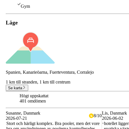
Gym
Läge
Spanien, Kanarieöarna, Fuerteventura, Corralejo
1 km till stranden,
1 km till centrum
Se karta
Högt uppskattat
8.4
401 omdömen
Susanne
, Danmark
Lis
, Danmark
8
/
10
2026-07-21
2026-06-02
Stort och härligt komplex. Bra pooler, men det vore
hotellet ligg
bra om användningen av poolerna kontrollerades.
exotiska växt