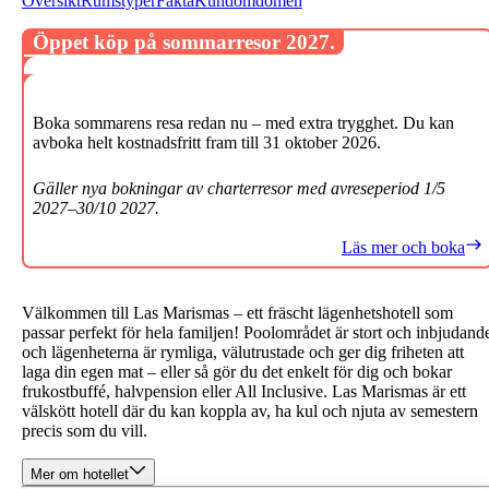
Översikt
Rumstyper
Fakta
Kundomdömen
Öppet köp på sommarresor 2027.
Boka sommarens resa redan nu – med extra trygghet. Du kan
avboka helt kostnadsfritt fram till 31 oktober 2026.
Gäller nya bokningar av charterresor med avreseperiod 1/5
2027–30/10 2027.
Läs mer och boka
Välkommen till Las Marismas – ett fräscht lägenhetshotell som
passar perfekt för hela familjen! Poolområdet är stort och inbjudand
och lägenheterna är rymliga, välutrustade och ger dig friheten att
laga din egen mat – eller så gör du det enkelt för dig och bokar
frukostbuffé, halvpension eller All Inclusive. Las Marismas är ett
välskött hotell där du kan koppla av, ha kul och njuta av semestern
precis som du vill.
Mer om hotellet