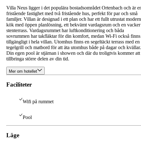
Villa Neus ligger i det populära bostadsområdet Ortenbach och är e
fristående fastighet med två fristående hus, perfekt för par och små
familjer. Villan är designad i ett plan och har ett fullt utrustat modern
kök med öppen planlösning, ett bekvämt vardagsrum och en vacker
stenterrass. Vardagsrummet har luftkonditionering och båda
sovrummen har takfläktar för din komfort, medan Wi-Fi också finns
tillgängligt i hela villan. Utomhus finns en segeltäckt terrass med en
tegelgrill och matbord för att äta utomhus både på dagar och kvällar.
Din egen pool är stjärnan i showen och där du troligtvis kommer att
tillbringa större delen av din tid.
Mer om hotellet
Faciliteter
Wifi på rummet
Pool
Läge