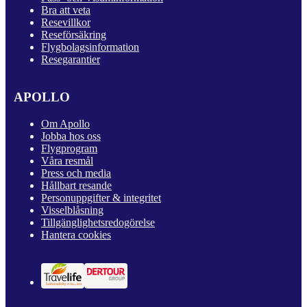
Bra att veta
Resevillkor
Reseförsäkring
Flygbolagsinformation
Resegarantier
APOLLO
Om Apollo
Jobba hos oss
Flygprogram
Våra resmål
Press och media
Hållbart resande
Personuppgifter & integritet
Visselblåsning
Tillgänglighetsredogörelse
Hantera cookies