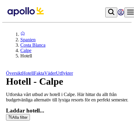
Spanien
Costa Blanca
Calpe
Hotell
Översikt
Hotell
Fakta
Väder
Utflykter
Hotell - Calpe
Utforska vårt utbud av hotell i Calpe. Här hittar du allt från
budgetvänliga alternativ till lyxiga resorts för en perfekt semester.
Laddar hotell...
Alla filter