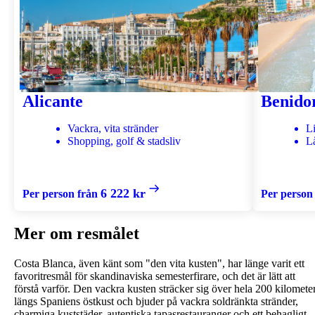
Alicante
Benid
Vackra, vita stränder
Li
Shopping, golf & stadsliv
L
6 222 kr
Per person från
Per person
Mer om resmålet
Costa Blanca, även känt som "den vita kusten", har länge varit ett
favoritresmål för skandinaviska semesterfirare, och det är lätt att
förstå varför. Den vackra kusten sträcker sig över hela 200 kilomete
längs Spaniens östkust och bjuder på vackra soldränkta stränder,
charmiga kuststäder, autentiska tapasrestauranger och ett behagligt