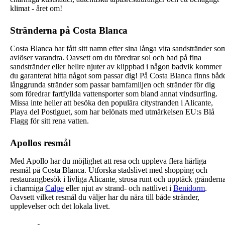
klimat - året om!
Stränderna på Costa Blanca
Costa Blanca har fått sitt namn efter sina långa vita sandstränder so
avlöser varandra. Oavsett om du föredrar sol och bad på fina
sandstränder eller hellre njuter av klippbad i någon badvik kommer
du garanterat hitta något som passar dig! På Costa Blanca finns båd
långgrunda stränder som passar barnfamiljen och stränder för dig
som föredrar fartfyllda vattensporter som bland annat vindsurfing.
Missa inte heller att besöka den populära citystranden i Alicante,
Playa del Postiguet, som har belönats med utmärkelsen EU:s Blå
Flagg för sitt rena vatten.
Apollos resmål
Med Apollo har du möjlighet att resa och uppleva flera härliga
resmål på Costa Blanca. Utforska stadslivet med shopping och
restaurangbesök i livliga Alicante, strosa runt och upptäck grändern
i charmiga
Calpe
eller njut av strand- och nattlivet i
Benidorm
.
Oavsett vilket resmål du väljer har du nära till både stränder,
upplevelser och det lokala livet.