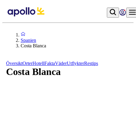
Spanien
Costa Blanca
Översikt
Orter
Hotell
Fakta
Väder
Utflykter
Restips
Costa Blanca