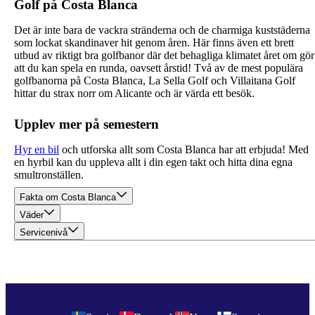
Golf på Costa Blanca
Det är inte bara de vackra stränderna och de charmiga kuststäderna
som lockat skandinaver hit genom åren. Här finns även ett brett
utbud av riktigt bra golfbanor där det behagliga klimatet året om gör
att du kan spela en runda, oavsett årstid! Två av de mest populära
golfbanorna på Costa Blanca, La Sella Golf och Villaitana Golf
hittar du strax norr om Alicante och är värda ett besök.
Upplev mer på semestern
Hyr en bil
och utforska allt som Costa Blanca har att erbjuda! Med
en hyrbil kan du uppleva allt i din egen takt och hitta dina egna
smultronställen.
Fakta om Costa Blanca
Väder
Servicenivå