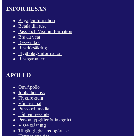
INFÖR RESAN
Bagageinformation
Betala din resa
Pass- och Visuminformation
Bra att veta
Resevillkor
Reseförsäkring
Flygbolagsinformation
Resegarantier
APOLLO
Om Apollo
Jobba hos oss
Flygprogram
Våra resmål
Press och media
Hållbart resande
Personuppgifter & integritet
Visselblåsning
Tillgänglighetsredogörelse