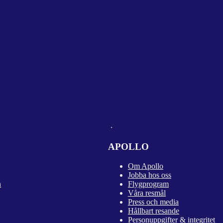
APOLLO
Om Apollo
Jobba hos oss
n
Flygprogram
Våra resmål
Press och media
Hållbart resande
Personuppgifter & integritet