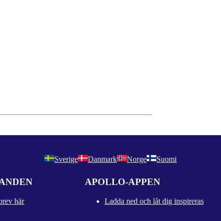
Sverige
Danmark
Norge
Suomi
DANDEN
APOLLO-APPEN
brev här
Ladda ned och låt dig inspireras