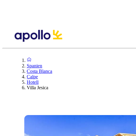
Spanien
Costa Blanca
Calpe
Hotell
Villa Jesica