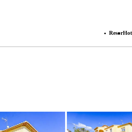
Resor
Hot