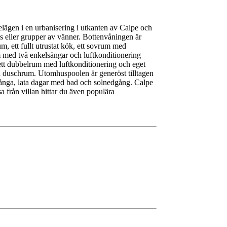
elägen i en urbanisering i utkanten av Calpe och
ans eller grupper av vänner. Bottenvåningen är
m, ett fullt utrustat kök, ett sovrum med
 med två enkelsängar och luftkonditionering
 ett dubbelrum med luftkonditionering och eget
å duschrum. Utomhuspoolen är generöst tilltagen
 långa, lata dagar med bad och solnedgång. Calpe
sa från villan hittar du även populära