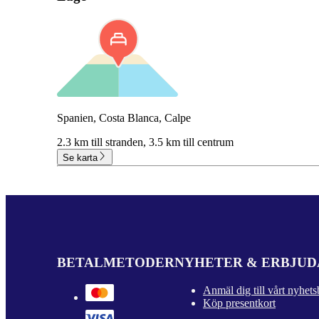
Spanien, Costa Blanca, Calpe
2.3 km till stranden,
3.5 km till centrum
Se karta
BETALMETODER
NYHETER & ERBJU
Anmäl dig till vårt nyhets
Köp presentkort