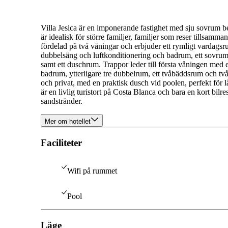
Villa Jesica är en imponerande fastighet med sju sovrum b
är idealisk för större familjer, familjer som reser tillsamm
fördelad på två våningar och erbjuder ett rymligt vardagsru
dubbelsäng och luftkonditionering och badrum, ett sovrum
samt ett duschrum. Trappor leder till första våningen med
badrum, ytterligare tre dubbelrum, ett tvåbäddsrum och tv
och privat, med en praktisk dusch vid poolen, perfekt för
är en livlig turistort på Costa Blanca och bara en kort bilre
sandstränder.
Mer om hotellet
Faciliteter
Wifi på rummet
Pool
Läge