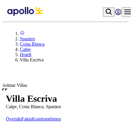
Spanien
Costa Blanca
Calpe
Hotell
Villa Escriva
Solmar Villas
Villa Escriva
Calpe, Costa Blanca, Spanien
Översikt
Fakta
Kundomdömen