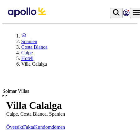
Spanien
Costa Blanca
Calpe
Hotell
Villa Calalga
Solmar Villas
Villa Calalga
Calpe, Costa Blanca, Spanien
Översikt
Fakta
Kundomdömen