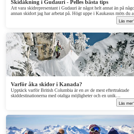
Skidåkning i Gudauri - Pelles bästa tips
Att vara skidrepresentant i Gudauri är något helt annat än på någ
annan skidort jag har arbetat på. Högt uppe i Kaukasus möts du 
vidsträckta berg, modern liftstandard och ett lugn som är svårt att
Läs mer
hitta i mer klassiska alp-resmål. Här finns utrymme, både på berg
och i upplevelsen. I den här guiden delar jag mitt personliga
perspektiv på livet i Gudauri, tillsammans med mina bästa tips till
dig som funderar på en skidresa hit.
Varför åka skidor i Kanada?
Upptäck varför British Columbia är en av de mest eftertraktade
skiddestinationerna med otaliga möjligheter och en unik
skidåkningsupplevelse!
Läs mer