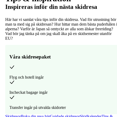
Inspireras inför din nästa skidresa
Här har vi samlat våra tips inför din skidresa. Vad för utrustning bör
man ta med sig på skidresan? Hur hittar man dem bästa puderhålen 
alperna? Varför är Japan så omtyckt av alla som älskar freeriding?
Vad bör jag tänka på om jag skall åka på en skidsemester utanför
EU?
Våra skidresepaket
Flyg och hotell ingår
Incheckat bagage ingår
Transfer ingår på utvalda skidorter
Skidresor
Boka din resa här
Guidade skidresor
Skidkalender
Tips &