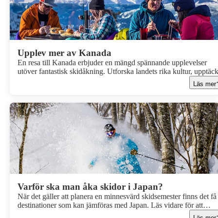
Upplev mer av Kanada
En resa till Kanada erbjuder en mängd spännande upplevelser
utöver fantastisk skidåkning. Utforska landets rika kultur, upptäc
traditionell och modern matkonst samt ta del av unika aktiviteter
Läs mer
berikar din vistelse. Läs mer om våra tips nedan.
Varför ska man åka skidor i Japan?
När det gäller att planera en minnesvärd skidsemester finns det få
destinationer som kan jämföras med Japan. Läs vidare för att
upptäcka varför Japan bör vara din första val när det gäller att erf
Läs mer