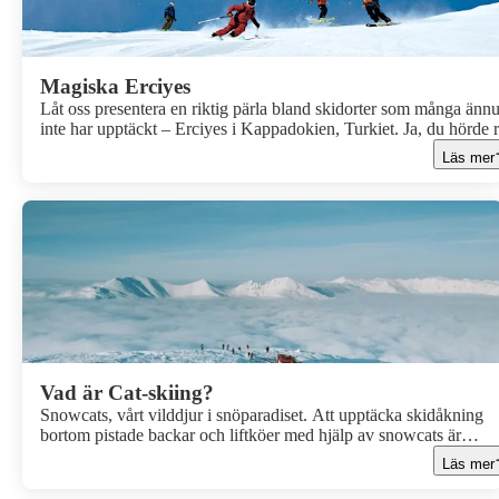
Magiska Erciyes
Låt oss presentera en riktig pärla bland skidorter som många änn
inte har upptäckt – Erciyes i Kappadokien, Turkiet. Ja, du hörde r
Turkiet, känd för sina vackra stränder och rika kultur, har också e
Läs mer
fantastisk skidort som erbjuder en annorlunda och minnesvärd
upplevelse.
Vad är Cat-skiing?
Snowcats, vårt vilddjur i snöparadiset. Att upptäcka skidåkning
bortom pistade backar och liftköer med hjälp av snowcats är
magiskt. Vi tar oss upp till outforskade terränger, skogsskidåknin
Läs mer
och böljande landskap på toppar av snöklädda berg i hisnande
landskap. Glöm skidorter med liftar och köer och lägg i stället