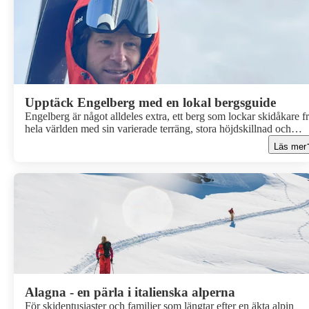
Upptäck Engelberg med en lokal bergsguide
Engelberg är något alldeles extra, ett berg som lockar skidåkare f
hela världen med sin varierade terräng, stora höjdskillnad och
legendariska offpiståkning. Upplevelsen blir ännu bättre tillsamm
Läs mer
med någon som känner berget utan och innan. Här delar Tobias
Granath, auktoriserad IFMGA/UIAGM-bergsguide, med sig av s
bästa tips, favoritområden och tankar om skidåkning i ett av
Alpernas mest mytomspunna skidområden.
Alagna - en pärla i italienska alperna
För skidentusiaster och familjer som längtar efter en äkta alpin