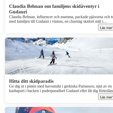
Claudia Behnan om familjens skidäventyr i
Gudauri
Claudia Behnan, influencer och mamma, packade pjäxorna och t
med familjen till Gudauri i vintras, en charmig skidort mitt i
Georgiens mäktiga Kaukasusberg. Tillsammans med Apollo blev
Läs mer
det en resa fylld med offpist, gondoler, varm choklad och härliga
dagar i backarna. Här delar Claudia med sig av sina bästa minnen
barnens favoriter och varför Gudauri blev en riktig fullträff för he
familjen.
Hitta ditt skidparadis
Ge dig ut i pisten med havsutsikt i grekiska Parnassos, njut av en
kashapuri i backen i puderparadiset Gudauri eller låt dig förtrolla
Kappadokiens moderna skidresort Erciyes vulkaniska skidåkning
Läs mer
magiska grottor och luftballonger. Apollo presenterar fem unika
skiddestinationer i vinter. Vilken blir din nya favorit?