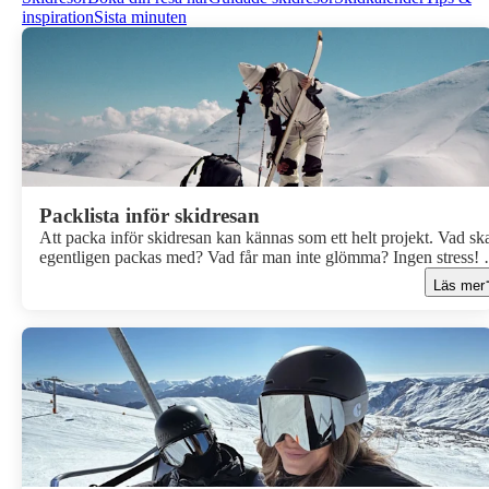
inspiration
Sista minuten
Packlista inför skidresan
Att packa inför skidresan kan kännas som ett helt projekt. Vad sk
egentligen packas med? Vad får man inte glömma? Ingen stress! 
har samlat våra bästa tips och satt ihop smarta packlistor som gör
Läs mer
packningen både enklare och roligare. Så slipper du panikpacka
kvällen innan och kan fokusera på det viktiga och kan börja längt
efter snö, skidåkning och afterski!