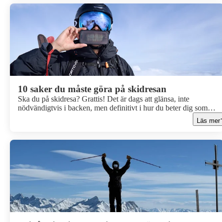
Catski, på svenska Snövessla, till din bucket-list!
10 saker du måste göra på skidresan
Ska du på skidresa? Grattis! Det är dags att glänsa, inte
nödvändigtvis i backen, men definitivt i hur du beter dig som
skidåkare. För det handlar ju inte bara om att åka skidor, utan om 
Läs mer
leva skidlivet fullt ut. Här är 10 klassiska sätt att göra just det - m
stil, självdistans och en stor gnutta humor.