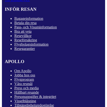
INFÖR RESAN
Bagageinformation
Betala din resa
Pass- och Visuminformation
Bra att veta
Resevillkor
Reseförsäkring
Flygbolagsinformation
Resegarantier
APOLLO
Om Apollo
Jobba hos oss
Flygprogram
Våra resmål
Press och media
Hållbart resande
Personuppgifter & integritet
Visselblåsning
Tillgänglighetsredogörelse