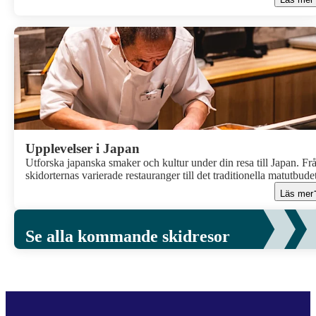
en unik kombination av kultur, gästfrihet och fantastiska
skidupplevelser.
Upplevelser i Japan
Utforska japanska smaker och kultur under din resa till Japan. Fr
skidorternas varierade restauranger till det traditionella matutbude
på stan, såsom Ramen, Sushi, Teppanyaki och Yakiniku, väntar
Läs mer
unika matupplevelser och en resa fylld med smaker och upplevels
Se alla kommande skidresor