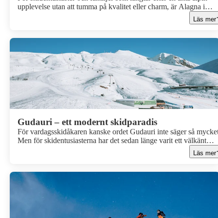
upplevelse utan att tumma på kvalitet eller charm, är Alagna i
italienska Monte Rosa-massivet platsen du inte vill missa. Beläge
Läs mer
djupt i de mäktiga italienska Alperna, bjuder Alagna på en
oemotståndlig kombination av spektakulär skidåkning, autentisk
italiensk kultur och hisnande landskap.
Gudauri – ett modernt skidparadis
För vardagsskidåkaren kanske ordet Gudauri inte säger så mycket
Men för skidentusiasterna har det sedan länge varit ett välkänt
resmål för den som söker snösäker offpiståkning i världsklass och
Läs mer
autentisk upplevelse av Kaukasusbergen.