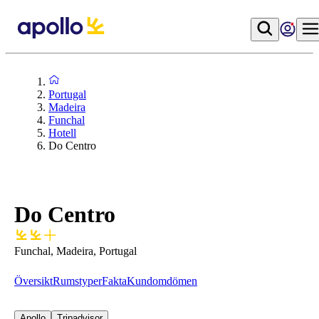
Portugal
Madeira
Funchal
Hotell
Do Centro
Do Centro
Funchal, Madeira, Portugal
Översikt
Rumstyper
Fakta
Kundomdömen
Apollo
Tripadvisor