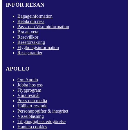
INFÖR RESAN
Bagageinformation
Betala din resa
Pass- och Visuminformation
Bra att veta
Resevillkor
Reseförsäkring
Flygbolagsinformation
Resegarantier
APOLLO
Om Apollo
Jobba hos oss
Flygprogram
Våra resmål
Press och media
Hållbart resande
Personuppgifter & integritet
Visselblåsning
Tillgänglighetsredogörelse
Hantera cookies