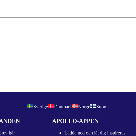
Sverige
Danmark
Norge
Suomi
DANDEN
APOLLO-APPEN
brev här
Ladda ned och låt dig inspireras