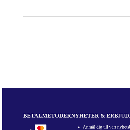
BETALMETODER
NYHETER & ERBJU
Anmäl dig till vårt nyhets