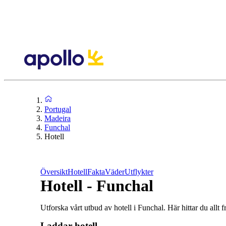
Portugal
Madeira
Funchal
Hotell
Översikt
Hotell
Fakta
Väder
Utflykter
Hotell - Funchal
Utforska vårt utbud av hotell i Funchal. Här hittar du allt f
Laddar hotell...