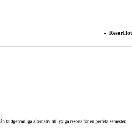
Resor
Hot
rån budgetvänliga alternativ till lyxiga resorts för en perfekt semester.