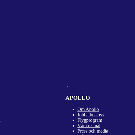
APOLLO
Om Apollo
Jobba hos oss
n
Flygprogram
Våra resmål
Press och media