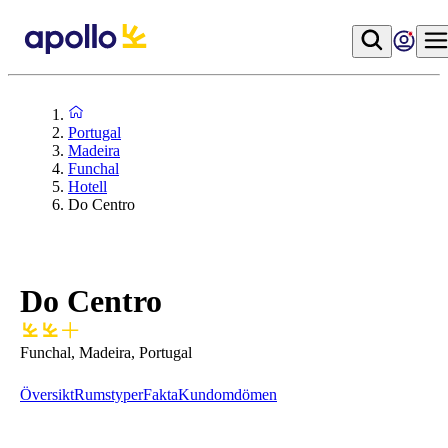
Portugal
Madeira
Funchal
Hotell
Do Centro
Do Centro
Funchal, Madeira, Portugal
Översikt
Rumstyper
Fakta
Kundomdömen