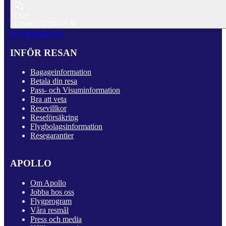
Chatt
Imorgon: 10.00-14.30
Till Kundservice
INFÖR RESAN
Bagageinformation
Betala din resa
Pass- och Visuminformation
Bra att veta
Resevillkor
Reseförsäkring
Flygbolagsinformation
Resegarantier
APOLLO
Om Apollo
Jobba hos oss
Flygprogram
Våra resmål
Press och media