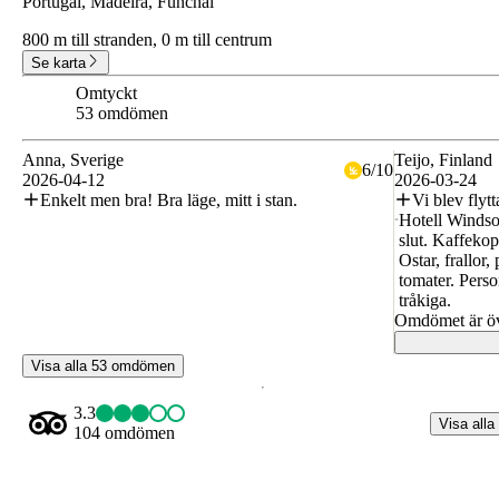
Portugal, Madeira, Funchal
800 m till stranden,
0 m till centrum
Se karta
Omtyckt
7.5
53 omdömen
Anna
, Sverige
Teijo
, Finland
6
/
10
2026-04-12
2026-03-24
Enkelt men bra! Bra läge, mitt i stan.
Vi blev flyt
Hotell Windsor
slut. Kaffekopp
Ostar, frallor,
tomater. Perso
tråkiga.
Omdömet är öve
Visa alla 53 omdömen
3.3
Visa alla
104 omdömen