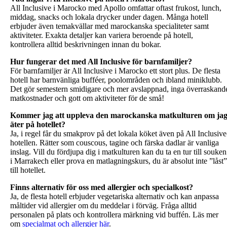
All Inclusive i Marocko med Apollo omfattar oftast frukost, lunch,
middag, snacks och lokala drycker under dagen. Många hotell
erbjuder även temakvällar med marockanska specialiteter samt
aktiviteter. Exakta detaljer kan variera beroende på hotell,
kontrollera alltid beskrivningen innan du bokar.
Hur fungerar det med All Inclusive för barnfamiljer?
För barnfamiljer är All Inclusive i Marocko ett stort plus. De flesta
hotell har barnvänliga bufféer, poolområden och ibland miniklubb.
Det gör semestern smidigare och mer avslappnad, inga överraskand
matkostnader och gott om aktiviteter för de små!
Kommer jag att uppleva den marockanska matkulturen om ja
äter på hotellet?
Ja, i regel får du smakprov på det lokala köket även på All Inclusive
hotellen. Rätter som couscous, tagine och färska dadlar är vanliga
inslag. Vill du fördjupa dig i matkulturen kan du ta en tur till souken
i Marrakech eller prova en matlagningskurs, du är absolut inte ”låst”
till hotellet.
Finns alternativ för oss med allergier och specialkost?
Ja, de flesta hotell erbjuder vegetariska alternativ och kan anpassa
måltider vid allergier om du meddelar i förväg. Fråga alltid
personalen på plats och kontrollera märkning vid buffén. Läs mer
om
specialmat och allergier här
.