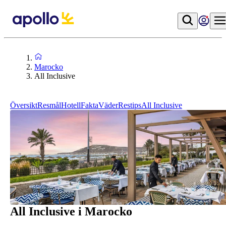
Marocko
All Inclusive
Översikt
Resmål
Hotell
Fakta
Väder
Restips
All Inclusive
All Inclusive i Marocko