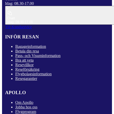
Idag: 08.30-17.00
Chatt
Idag: 09.00-17.00
Till Kundservice
INFÖR RESAN
Bagageinformation
Betala din resa
Pass- och Visuminformation
Bra att veta
Resevillkor
Reseförsäkring
Flygbolagsinformation
Resegarantier
APOLLO
Om Apollo
Jobba hos oss
Flygprogram