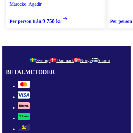
Marocko, Agadir
9 758 kr
Per person från
Per person
Sverige
Danmark
Norge
Suomi
BETALMETODER