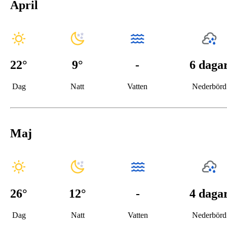
April
22
°
9
°
-
6 daga
Dag
Natt
Vatten
Nederbörd
Maj
26
°
12
°
-
4 daga
Dag
Natt
Vatten
Nederbörd