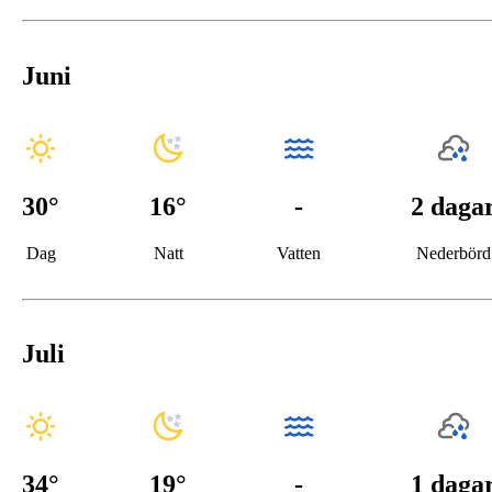
Juni
30
°
16
°
-
2 daga
Dag
Natt
Vatten
Nederbörd
Juli
34
°
19
°
-
1 daga