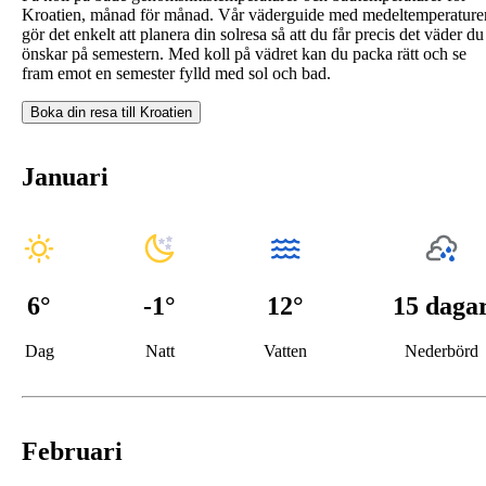
Kroatien, månad för månad. Vår väderguide med medeltemperature
gör det enkelt att planera din solresa så att du får precis det väder du
önskar på semestern. Med koll på vädret kan du packa rätt och se
fram emot en semester fylld med sol och bad.
Boka din resa till
Kroatien
Januari
6
°
-1
°
12°
15 daga
Dag
Natt
Vatten
Nederbörd
Februari