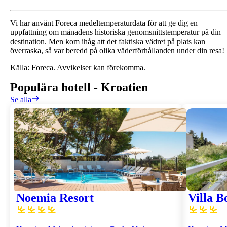
Vi har använt Foreca medeltemperaturdata för att ge dig en
uppfattning om månadens historiska genomsnittstemperatur på din
destination. Men kom ihåg att det faktiska vädret på plats kan
överraska, så var beredd på olika väderförhållanden under din resa!
Källa: Foreca. Avvikelser kan förekomma.
Populära hotell
-
Kroatien
Se alla
Noemia Resort
Villa B