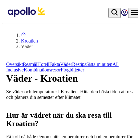
Kroatien
Väder
Översikt
Resmål
Hotell
Fakta
Väder
Restips
Sista minuten
All
Inclusive
Kombinationsresor
Flygbiljetter
Väder - Kroatien
Se väder och temperaturer i Kroatien. Hitta den bästa tiden att resa
och planera din semester efter klimatet.
Hur är vädret när du ska resa till
Kroatien?
Få koll på både genomsnittstemperaturer och badtemperaturer för