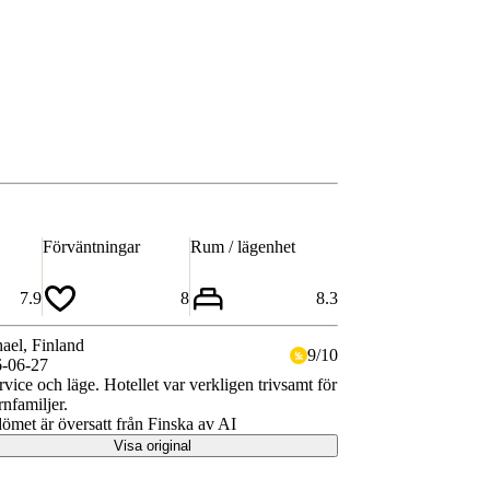
Förväntningar
Rum / lägenhet
7.9
8
8.3
ael
, Finland
9
/
10
-06-27
rvice och läge. Hotellet var verkligen trivsamt för
rnfamiljer.
met är översatt från Finska av AI
Visa original