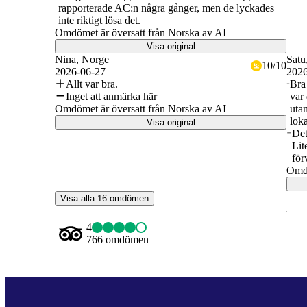
rapporterade AC:n några gånger, men de lyckades
inte riktigt lösa det.
Omdömet är översatt från Norska av AI
Visa original
Nina
, Norge
Satu
10
/
10
2026-06-27
2026
Allt var bra.
Bra 
Inget att anmärka här
var 
Omdömet är översatt från Norska av AI
uta
lok
Visa original
Det
Lit
för
Omdö
Visa alla 16 omdömen
4
766 omdömen