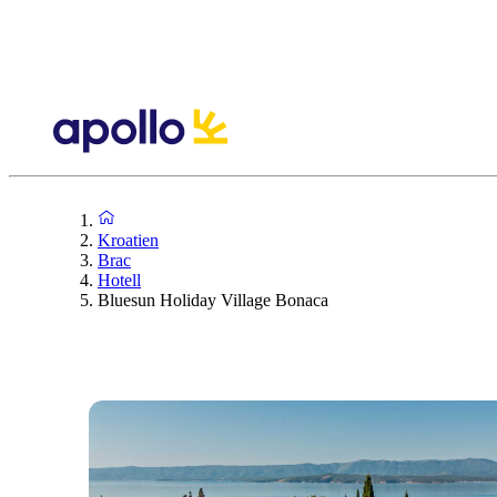
Kroatien
Brac
Hotell
Bluesun Holiday Village Bonaca