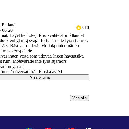
, Finland
7
/
10
-06-20
mat. Läget helt okej. Pris-kvalitetsförhållandet
dock enligt mig svagt, förtjänar inte fyra stjärnor,
n 2-3. Bäst var en kväll vid takpoolen när en
al musiker spelade.
 var ingen yoga som utlovat. Ingen havsutsikt.
et rum. Motsvarade inte fyra stjärnors
väntningar alls.
met är översatt från Finska av AI
Visa original
Visa alla