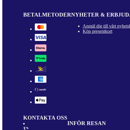
BETALMETODER
NYHETER & ERBJU
Anmäl dig till vårt nyhets
Köp presentkort
KONTAKTA OSS
INFÖR RESAN