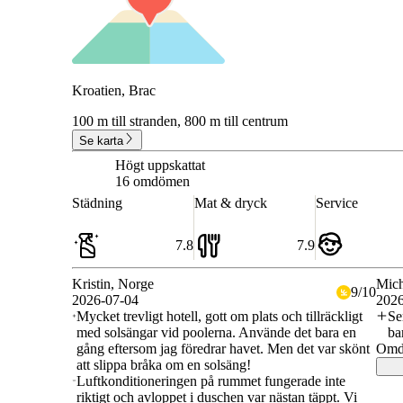
Kroatien, Brac
100 m till stranden,
800 m till centrum
Se karta
Högt uppskattat
8.3
16 omdömen
Städning
Mat & dryck
Service
7.8
7.9
Kristin
, Norge
Mich
9
/
10
2026-07-04
2026
Mycket trevligt hotell, gott om plats och tillräckligt
Se
med solsängar vid poolerna. Använde det bara en
ba
gång eftersom jag föredrar havet. Men det var skönt
Omdö
att slippa bråka om en solsäng!
Luftkonditioneringen på rummet fungerade inte
riktigt och avloppet i duschen var nästan täppt. Vi