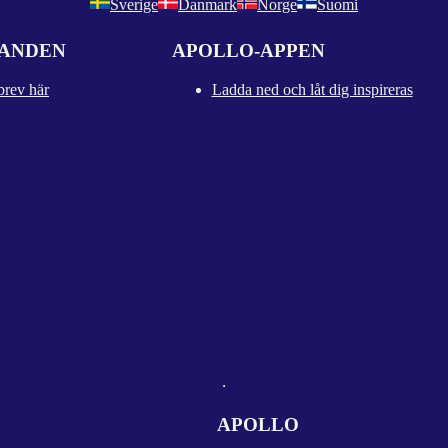
Sverige
Danmark
Norge
Suomi
DANDEN
APOLLO-APPEN
brev här
Ladda ned och låt dig inspireras
APOLLO