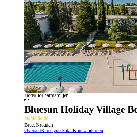
Hotell för barnfamiljer
Bluesun Holiday Village B
Brac, Kroatien
Översikt
Rumstyper
Fakta
Kundomdömen