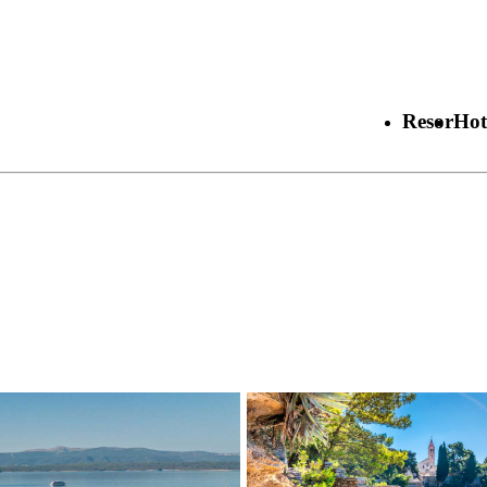
Resor
Hot