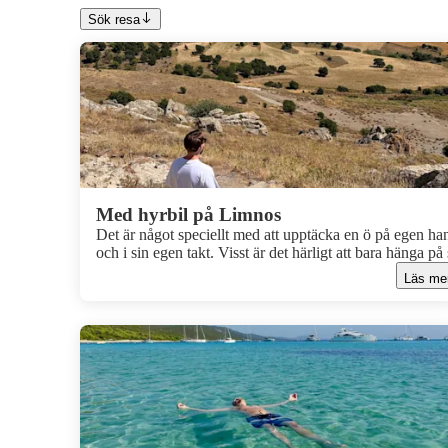
Sök resa
Med hyrbil på Limnos
Det är något speciellt med att upptäcka en ö på egen ha
och i sin egen takt. Visst är det härligt att bara hänga på 
favoritstrand och stanna där hela dagen, men på Limno
Läs me
väntar så mycket mer. Följ med vår kollega Alex under 
dagar med hyrbil på Limnos och upptäck öns varierade
landskap, små byar och några av de finaste stränderna.