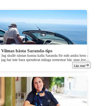
Vilmas bästa Saranda-tips
Jag skulle nästan kunna kalla Saranda för mitt andra hem -
jag har inte bara spenderat många semestrar här, utan även
jobbat som reseledare på plats. Här finns allt från myllrande
Läs mer
folkliv och vackra naturupplevelser till spännande historia
och väldigt god mat. Anledningarna att resa hit är många,
men det allra bästa är nog ändå de vackra stränderna.