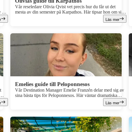
Olivias guide till Karpathos
Vår reseledare Olivia Qvist vet precis hur du får ut det
 får
mesta av din semester på Karpathos. Här tipsar hon om sina
favoritstränder, de bästa utflykterna och sakerna du inte får
r
Läs mer
missa.
Emelies guide till Peloponnesos
t
Vår Destination Manager Emelie Franzén delar med sig av
sina bästa tips för Peloponnesos. Här väntar dramatiska
får
berg, kristallklart hav, små byar med genuin atmosfär och
r
Läs mer
upplevelser som stannar kvar länge efter hemresan.