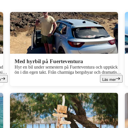
Med hyrbil på Fuerteventura
nd
Hyr en bil under semestern på Fuerteventura och upptäck
sin
ön i din egen takt. Från charmiga bergsbyar och dramatiska
s
kustlandskap till kilometerlånga sandstränder, virala
r
Läs mer
tre
annorlunda stränder och fina badvikar. Med välskötta vägar,
korta avstånd och storslagna vyer är Fuerteventura som
gjort för en roadtrip. Häng med när vår kollega Jenny delar
med sig av sina bästa hyrbilstips och favoritplatser runt om
på ön.