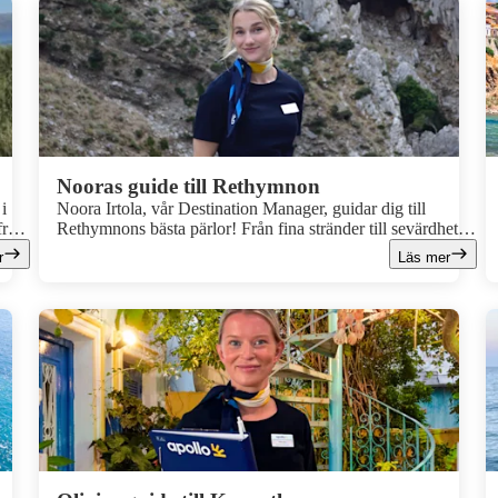
Nooras guide till Rethymnon
i
Noora Irtola, vår Destination Manager, guidar dig till
från
Rethymnons bästa pärlor! Från fina stränder till sevärdheter
 gör
och matupplevelser. Här är hennes personliga favoriter för
r
Läs mer
en semester du sent glömmer!