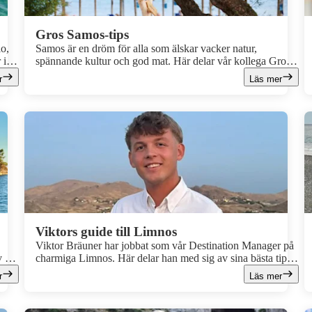
Gros Samos-tips
o,
Samos är en dröm för alla som älskar vacker natur,
 i
spännande kultur och god mat. Här delar vår kollega Gro
i
med sig av sina bästa tips för att uppleva ön på bästa sätt.
r
Läs mer
av
Från mysiga Pythagorion till den charmiga Kokkari, här är
fyra platser du inte får missa på Samos!
Viktors guide till Limnos
Viktor Bräuner har jobbat som vår Destination Manager på
 allt
charmiga Limnos. Här delar han med sig av sina bästa tips
och
på sånt du inte får missa under semestern.
r
Läs mer