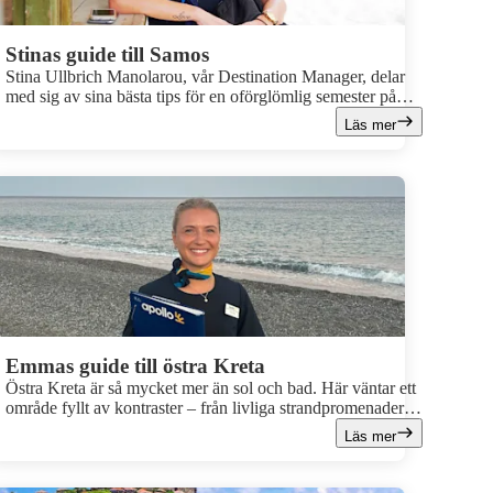
Stinas guide till Samos
Stina Ullbrich Manolarou, vår Destination Manager, delar
med sig av sina bästa tips för en oförglömlig semester på
Samos. Här hittar du allt från hennes favoritstränder till
Läs mer
spännande utflykter och platser du absolut inte får missa.
Emmas guide till östra Kreta
Östra Kreta är så mycket mer än sol och bad. Här väntar ett
område fyllt av kontraster – från livliga strandpromenader
till stillsamma bergsbyar, från historiska sevärdheter till
Läs mer
gömda badvikar. Följ med vår destination manager Emma
Larsson och upptäck hennes personliga favoriter på östra
Kreta.