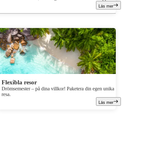
atmosfär som gör att vi alltid längtar tillbaka. Jag och min
Läs mer
familj älskar att återkomma år efter år, och här delar vi med
oss av våra bästa tips för att uppleva Sivota på bästa sätt!
Flexibla resor
Drömsemester – på dina villkor! Paketera din egen unika
resa.
Läs mer