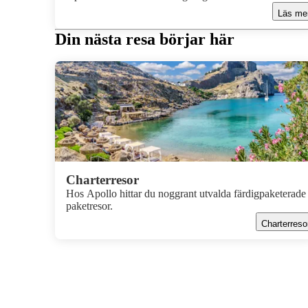
flera gånger och det jag gillar allra mest är den fantastis
Läs me
maten, alla spännande upplevelser och givetvis det härl
vädret. Staden är en perfekt mix av gammalt och nytt:
Din nästa resa börjar här
moderna skyskrapor och konst möter lugna stränder oc
ökenäventyr. I den här guiden delar jag med mig av mina
personliga favoriter, sånt jag själv har upplevt och gärna
tipsar vidare om.
Charterresor
Hos Apollo hittar du noggrant utvalda färdigpaketerade
paketresor.
Charterreso