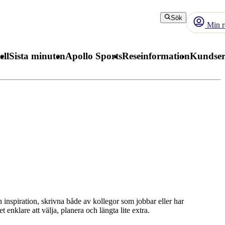
Sök
Min r
ell
Sista minuten
Apollo Sports
Reseinformation
Kundser
 inspiration, skrivna både av kollegor som jobbar eller har
 enklare att välja, planera och längta lite extra.