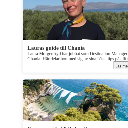
Lauras guide till Chania
Laura Morgenfryd har jobbat som Destination Manager 
Chania. Här delar hon med sig av sina bästa tips på allt 
hennes favoritstränder till utflykter och upplevelser som
Läs me
semestern extra härlig.