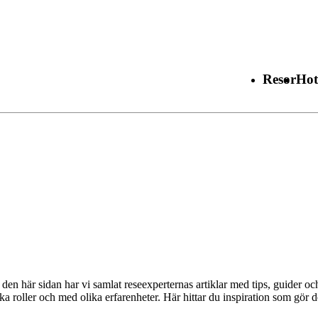
Resor
Hot
en här sidan har vi samlat reseexperternas artiklar med tips, guider och
a roller och med olika erfarenheter. Här hittar du inspiration som gör det