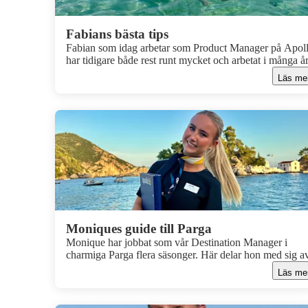
Fabians bästa tips
Fabian som idag arbetar som Product Manager på Apoll
har tidigare både rest runt mycket och arbetat i många år
Kroatien, så är det någon som vet vad du inte får missa 
Läs me
detta spännande land är det han. Här delar han med sig 
sina bästa tips.
Moniques guide till Parga
Monique har jobbat som vår Destination Manager i
charmiga Parga flera säsonger. Här delar hon med sig av
från platserna du inte får missa, hennes favoritstränder 
Läs me
utflyktstips.