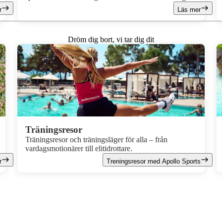
ka
med sig av sina fem bästa tips för att uppleva ön på bästa
r
Läs mer
iga
sätt. Från mysiga Palma till den charmiga bergsbyn
Valldemossa – här är fem platser du inte får missa på
h
Mallorca.
Dröm dig bort, vi tar dig dit
Träningsresor
Träningsresor och träningsläger för alla – från
vardagsmotionärer till elitidrottare.
r
Treningsresor med Apollo Sports