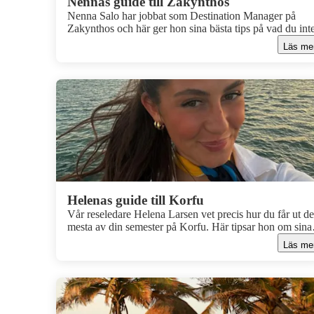
Nennas guide till Zakynthos
Nenna Salo har jobbat som Destination Manager på
Zakynthos och här ger hon sina bästa tips på vad du inte
missa under semestern!
Läs me
Helenas guide till Korfu
Vår reseledare Helena Larsen vet precis hur du får ut de
mesta av din semester på Korfu. Här tipsar hon om sina
favoritstränder, de bästa utflykterna och sakerna du inte 
Läs me
missa.