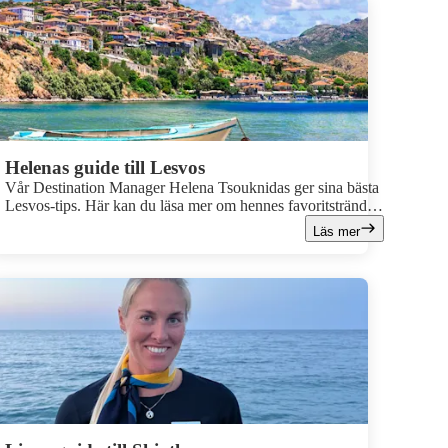
Helenas guide till Lesvos
Vår Destination Manager Helena Tsouknidas ger sina bästa
Lesvos-tips. Här kan du läsa mer om hennes favoritstränder,
platserna du inte får missa och mycket mer!
Läs mer