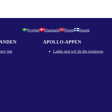
Sverige
Danmark
Norge
Suomi
DANDEN
APOLLO-APPEN
brev här
Ladda ned och låt dig inspireras