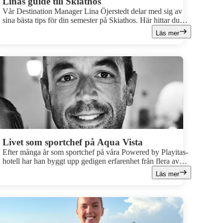
Linas guide till Skiathos
Vår Destination Manager Lina Öjerstedt delar med sig av
sina bästa tips för din semester på Skiathos. Här hittar du
allt från saker att göra till de finaste stränderna och mycket
Läs mer
mer!
Livet som sportchef på Aqua Vista
Efter många år som sportchef på våra Powered by Playitas-
hotell har han byggt upp gedigen erfarenhet från flera av
våra anläggningar. Resan började på Playitas Resort för
Läs mer
cirka tio år sedan, och har sedan tagit honom vidare till
Cavo Spada och Sivota Retreat. Till slut landade han i en
kombination som verkligen kändes rätt – Levante under
sommarsäsongen och Aqua Vista under vintern.Vi tog ett
snack med Alexander om livet i Egypten, vardagen på