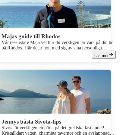
resorten och varför Aqua Vista – powered by Playitas är ett
val han varmt rekommenderar.
Majas guide till Rhodos
Vår reseledare Maja vet hur du verkligen tar vara på din tid
på Rhodos. Här delar hon med sig av sina personliga
favoriter. Från undangömda pärlor och minnesvärda
Läs mer
utflykter till restauranger hon själv gärna återvänder till.
Jennys bästa Sivota-tips
Sivota är verkligen en pärla på det grekiska fastlandet!
Kristallklart vatten, charmiga tavernor och en avslappnad