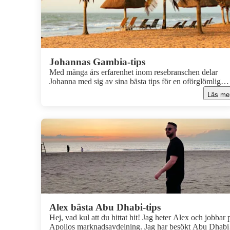
Johannas Gambia-tips
Med många års erfarenhet inom resebranschen delar
Johanna med sig av sina bästa tips för en oförglömlig
semester i Gambia - ett land som ligger henne extra var
Läs me
om hjärtat. Läs hennes bästa tips och inspireras inför di
resa till Gambia här!
Alex bästa Abu Dhabi-tips
Hej, vad kul att du hittat hit! Jag heter Alex och jobbar 
Apollos marknadsavdelning. Jag har besökt Abu Dhabi