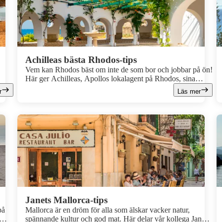
Achilleas bästa Rhodos-tips
Vem kan Rhodos bäst om inte de som bor och jobbar på ön!
Här ger Achilleas, Apollos lokalagent på Rhodos, sina
mt
bästa tips vad du inte får missa under semestern på Rhodos.
r
Läs mer
n
Janets Mallorca-tips
på
Mallorca är en dröm för alla som älskar vacker natur,
spännande kultur och god mat. Här delar vår kollega Janet