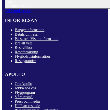
Chatt
Imorgon: 09.00-17.00
Till Kundservice
INFÖR RESAN
Bagageinformation
Betala din resa
Pass- och Visuminformation
Bra att veta
Resevillkor
Reseförsäkring
Flygbolagsinformation
Resegarantier
APOLLO
Om Apollo
Jobba hos oss
Flygprogram
Våra resmål
Press och media
Hållbart resande