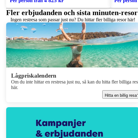
4 825 kr
Per person från
Per person
Fler erbjudanden och sista minuten-resor
Ingen restresa som passar just nu? Du hittar fler billiga resor här!
Lågpriskalendern
Om du inte hittar en restresa just nu, så kan du hitta fler billiga re
här.
Hitta en billig resa