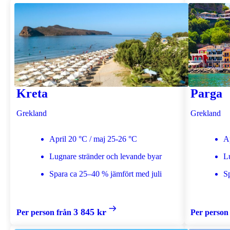
Kreta
Parga
Grekland
Grekland
April 20 °C / maj 25-26 °C
A
Lugnare stränder och levande byar
L
Spara ca 25–40 % jämfört med juli
S
3 845 kr
Per person från
Per person