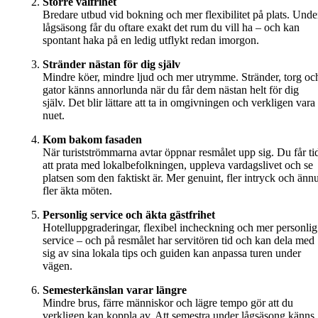
Större valfrihet
Bredare utbud vid bokning och mer flexibilitet på plats. Unde
lågsäsong får du oftare exakt det rum du vill ha – och kan
spontant haka på en ledig utflykt redan imorgon.
Stränder nästan för dig själv
Mindre köer, mindre ljud och mer utrymme. Stränder, torg oc
gator känns annorlunda när du får dem nästan helt för dig
själv. Det blir lättare att ta in omgivningen och verkligen vara 
nuet.
Kom bakom fasaden
När turistströmmarna avtar öppnar resmålet upp sig. Du får ti
att prata med lokalbefolkningen, uppleva vardagslivet och se
platsen som den faktiskt är. Mer genuint, fler intryck och änn
fler äkta möten.
Personlig service och äkta gästfrihet
Hotelluppgraderingar, flexibel incheckning och mer personlig
service – och på resmålet har servitören tid och kan dela med
sig av sina lokala tips och guiden kan anpassa turen under
vägen.
Semesterkänslan varar längre
Mindre brus, färre människor och lägre tempo gör att du
verkligen kan koppla av. Att semestra under lågsäsong känns