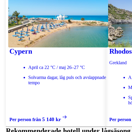
Cypern
Rhodos
Grekland
April ca 22 °C / maj 26–27 °C
Solvarma dagar, låg puls och avslappnade
A
tempo
M
Spara ca 20–35 % utanför högsäsong
S
h
5 140 kr
Per person från
Per person
Rekommenderade hotell under lågsäsong