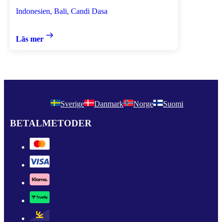
Indonesien, Bali, Candi Dasa
Läs mer
Sverige
Danmark
Norge
Suomi
BETALMETODER