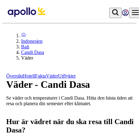
Indonesien
Bali
Candi Dasa
Väder
Översikt
Hotell
Fakta
Väder
Utflykter
Väder - Candi Dasa
Se väder och temperaturer i Candi Dasa. Hitta den bästa tiden att
resa och planera din semester efter klimatet.
Hur är vädret när du ska resa till Candi
Dasa?