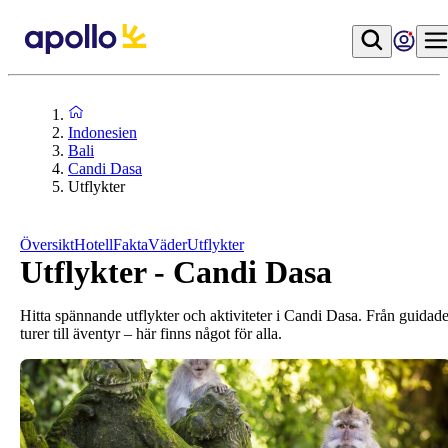
Indonesien
Bali
Candi Dasa
Utflykter
Översikt
Hotell
Fakta
Väder
Utflykter
Utflykter - Candi Dasa
Hitta spännande utflykter och aktiviteter i Candi Dasa. Från guidad
turer till äventyr – här finns något för alla.