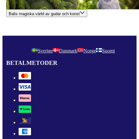
Balis magiska värld av gudar och konst
Sverige
Danmark
Norge
Suomi
BETALMETODER