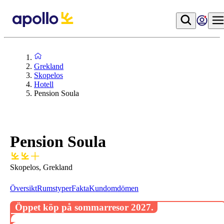
Grekland
Skopelos
Hotell
Pension Soula
Pension Soula
Skopelos, Grekland
Översikt
Rumstyper
Fakta
Kundomdömen
Öppet köp på sommarresor 2027.