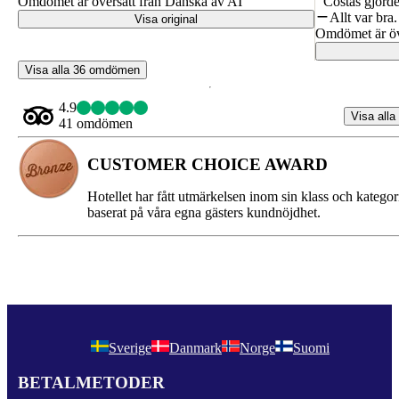
Omdömet är översatt från Danska av AI
Costas gjorde 
Allt var bra.
Visa original
Omdömet är öv
Visa alla 36 omdömen
4.9
Visa alla
41 omdömen
CUSTOMER CHOICE AWARD
Hotellet har fått utmärkelsen inom sin klass och kategor
baserat på våra egna gästers kundnöjdhet.
Sverige
Danmark
Norge
Suomi
BETALMETODER