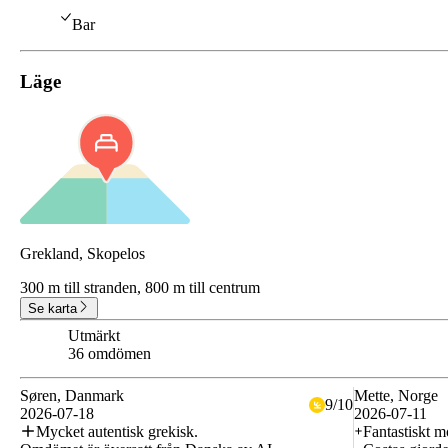
Bar
Läge
Grekland, Skopelos
300 m till stranden,
800 m till centrum
Se karta
Utmärkt
8.8
36 omdömen
Søren
, Danmark
Mette
, Norge
9
/
10
2026-07-18
2026-07-11
Mycket autentisk grekisk.
Fantastiskt 