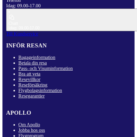
Telefon
Idag: 09.00-17.00
Chatt
Idag: 09.00-17.00
Till Kundservice
INFÖR RESAN
Bagageinformation
Betala din resa
Pass- och Visuminformation
Bra att veta
Resevillkor
Reseförsäkring
Flygbolagsinformation
Resegarantier
APOLLO
Om Apollo
Jobba hos oss
Flygprogram