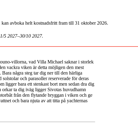
an avboka helt kostnadsfritt fram till 31 oktober 2026.
 1/5 2027–30/10 2027.
uno-villorna, vad Villa Michael saknar i storlek
n vackra viken är detta möjligen den mest
 Bara några steg tar dig ner till den härliga
 solstolar och parasoller reserverade för deras
 ligger bara ett stenkast bort men sedan dra dig
du orkar ta dig iväg ligger Sivotas huvudhamn
motorbåt från den flytande bryggan i viken och ge
ttnet och bara njuta av att titta på yachternas