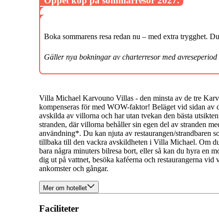
Öppet köp på sommarresor 2027.
Boka sommarens resa redan nu – med extra trygghet. Du k
Gäller nya bokningar av charterresor med avreseperiod
Villa Michael Karvouno Villas - den minsta av de tre Karvo
kompenseras för med WOW-faktor! Beläget vid sidan av de
avskilda av villorna och har utan tvekan den bästa utsikten.
stranden, där villorna behåller sin egen del av stranden med
användning*. Du kan njuta av restaurangen/strandbaren som
tillbaka till den vackra avskildheten i Villa Michael. Om 
bara några minuters bilresa bort, eller så kan du hyra en 
dig ut på vattnet, besöka kaféerna och restaurangerna vid va
ankomster och gångar.
Mer om hotellet
Faciliteter