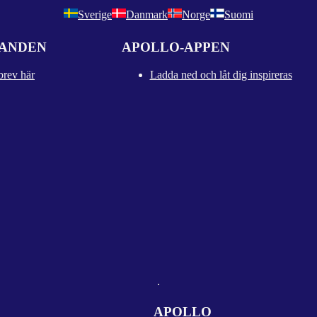
Sverige
Danmark
Norge
Suomi
DANDEN
APOLLO-APPEN
brev här
Ladda ned och låt dig inspireras
APOLLO