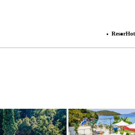
Resor
Hot