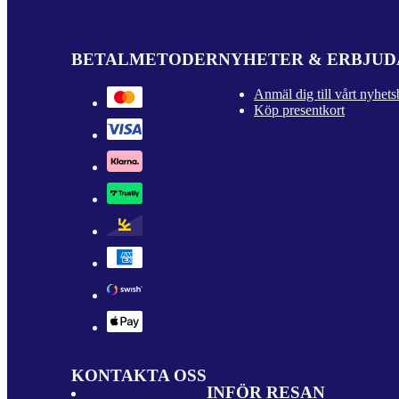
BETALMETODER
NYHETER & ERBJU
Anmäl dig till vårt nyhets
Köp presentkort
KONTAKTA OSS
INFÖR RESAN