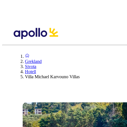
Grekland
Sivota
Hotell
Villa Michael Karvouno Villas