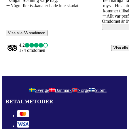
sängar. Städning varje dag.
den härliga t
Några fler tv-kanaler hade inte skadat.
mysa. Hela atm
kommer tillbak
Allt var per
Omdömet är öv
Visa alla 63 omdömen
4.2
Visa alla
174 omdömen
Sverige
Danmark
Norge
Suomi
BETALMETODER