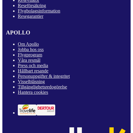
Resevillkor
Reseförsäkring
Flygbolagsinformation
Resegarantier
APOLLO
Om Apollo
Jobba hos oss
Flygprogram
Våra resmål
Press och media
Hållbart resande
Personuppgifter & integritet
Visselblåsning
Tillgänglighetsredogörelse
Hantera cookies