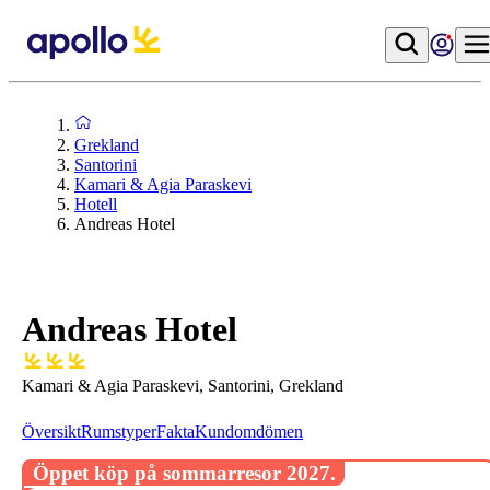
Grekland
Santorini
Kamari & Agia Paraskevi
Hotell
Andreas Hotel
Andreas Hotel
Kamari & Agia Paraskevi, Santorini, Grekland
Översikt
Rumstyper
Fakta
Kundomdömen
Öppet köp på sommarresor 2027.