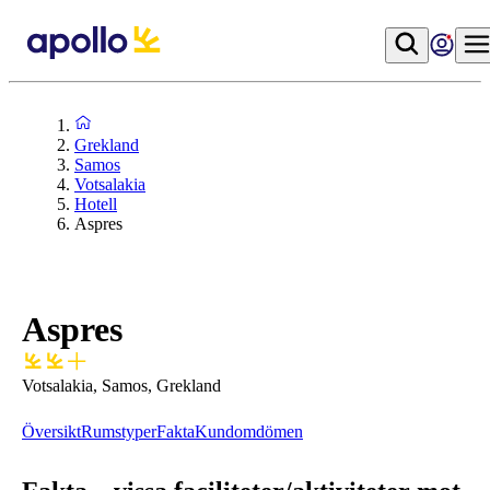
Grekland
Samos
Votsalakia
Hotell
Aspres
Aspres
Votsalakia, Samos, Grekland
Översikt
Rumstyper
Fakta
Kundomdömen