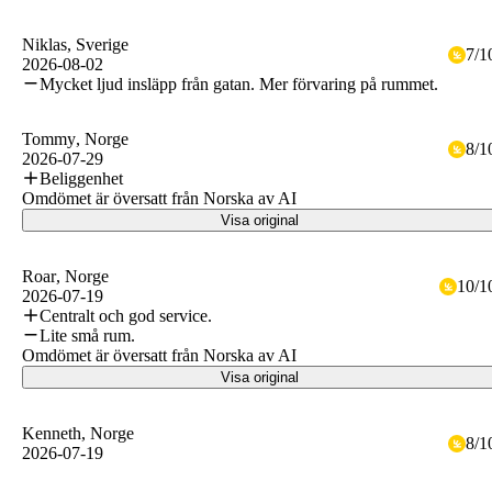
Niklas
, Sverige
7
/
1
2026-08-02
Mycket ljud insläpp från gatan. Mer förvaring på rummet.
Tommy
, Norge
8
/
1
2026-07-29
Beliggenhet
Omdömet är översatt från Norska av AI
Visa original
Roar
, Norge
10
/
1
2026-07-19
Centralt och god service.
Lite små rum.
Omdömet är översatt från Norska av AI
Visa original
Kenneth
, Norge
8
/
1
2026-07-19