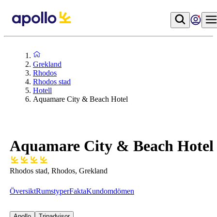
Grekland
Rhodos
Rhodos stad
Hotell
Aquamare City & Beach Hotel
Aquamare City & Beach Hotel
Rhodos stad, Rhodos, Grekland
Översikt
Rumstyper
Fakta
Kundomdömen
Apollo
Tripadvisor