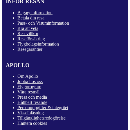
INFÖR RESAN
Bagageinformation
Betala din resa
Pass- och Visuminformation
Bra att veta
Resevillkor
Reseförsäkring
Flygbolagsinformation
Resegarantier
APOLLO
Om Apollo
Jobba hos oss
Flygprogram
Våra resmål
Press och media
Hållbart resande
Personuppgifter & integritet
Visselblåsning
Tillgänglighetsredogörelse
Hantera cookies