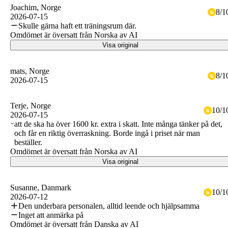
Joachim
, Norge
8
/
1
2026-07-15
Skulle gärna haft ett träningsrum där.
Omdömet är översatt från Norska av AI
Visa original
mats
, Norge
8
/
1
2026-07-15
Terje
, Norge
10
/
1
2026-07-15
att de ska ha över 1600 kr. extra i skatt. Inte många tänker på det,
och får en riktig överraskning. Borde ingå i priset när man
beställer.
Omdömet är översatt från Norska av AI
Visa original
Susanne
, Danmark
10
/
1
2026-07-12
Den underbara personalen, alltid leende och hjälpsamma
Inget att anmärka på
Omdömet är översatt från Danska av AI