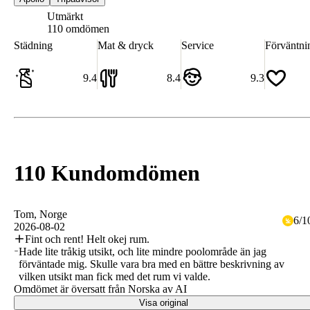
Utmärkt
8.8
110 omdömen
Städning
Mat & dryck
Service
Förväntni
9.4
8.4
9.3
110 Kundomdömen
Tom
, Norge
6
/
1
2026-08-02
Fint och rent! Helt okej rum.
Hade lite tråkig utsikt, och lite mindre poolområde än jag
förväntade mig. Skulle vara bra med en bättre beskrivning av
vilken utsikt man fick med det rum vi valde.
Omdömet är översatt från Norska av AI
Visa original