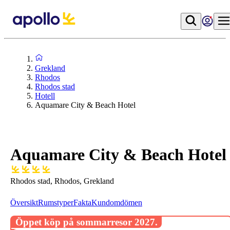
Grekland
Rhodos
Rhodos stad
Hotell
Aquamare City & Beach Hotel
Aquamare City & Beach Hotel
Rhodos stad, Rhodos, Grekland
Översikt
Rumstyper
Fakta
Kundomdömen
Öppet köp på sommarresor 2027.