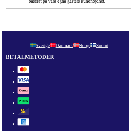
baserat på våra egna gästers kundnöjdhet.
Sverige
Danmark
Norge
Suomi
BETALMETODER