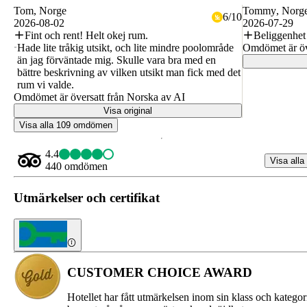
Tom
, Norge
Tommy
, Norg
6
/
10
2026-08-02
2026-07-29
Fint och rent! Helt okej rum.
Beliggenhet
Hade lite tråkig utsikt, och lite mindre poolområde
Omdömet är öv
än jag förväntade mig. Skulle vara bra med en
bättre beskrivning av vilken utsikt man fick med det
rum vi valde.
Omdömet är översatt från Norska av AI
Visa original
Visa alla 109 omdömen
4.4
Visa alla
440 omdömen
Utmärkelser och certifikat
CUSTOMER CHOICE AWARD
Hotellet har fått utmärkelsen inom sin klass och kategor