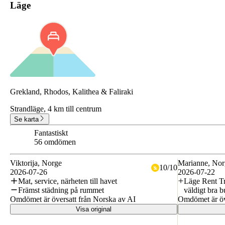
Läge
Grekland, Rhodos, Kalithea & Faliraki
Strandläge,
4 km till centrum
Se karta
Fantastiskt
9.2
56 omdömen
Viktorija
, Norge
Marianne
, No
10
/
10
2026-07-26
2026-07-22
Mat, service, närheten till havet
Läge Rent Tr
Främst städning på rummet
väldigt bra b
Omdömet är översatt från Norska av AI
Omdömet är öv
Visa original