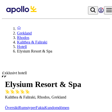
Grekland
Rhodos
Kalithea & Faliraki
Hotell
Elysium Resort & Spa
Exklusivt hotell
Elysium Resort & Spa
Kalithea & Faliraki, Rhodos, Grekland
Översikt
Rumstyper
Fakta
Kundomdömen