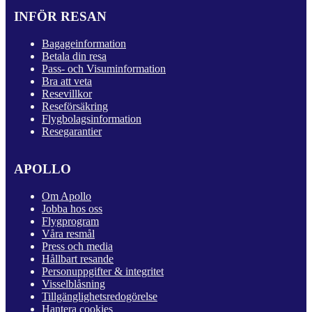
INFÖR RESAN
Bagageinformation
Betala din resa
Pass- och Visuminformation
Bra att veta
Resevillkor
Reseförsäkring
Flygbolagsinformation
Resegarantier
APOLLO
Om Apollo
Jobba hos oss
Flygprogram
Våra resmål
Press och media
Hållbart resande
Personuppgifter & integritet
Visselblåsning
Tillgänglighetsredogörelse
Hantera cookies