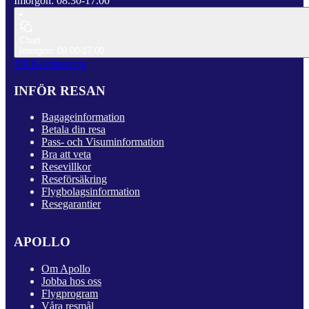
Imorgon: 08.30-17.00
Chatt
Imorgon: 09.00-17.00
Till Kundservice
INFÖR RESAN
Bagageinformation
Betala din resa
Pass- och Visuminformation
Bra att veta
Resevillkor
Reseförsäkring
Flygbolagsinformation
Resegarantier
APOLLO
Om Apollo
Jobba hos oss
Flygprogram
Våra resmål