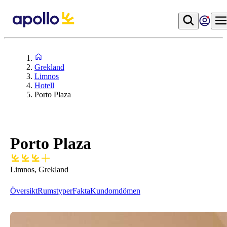
Grekland
Limnos
Hotell
Porto Plaza
Porto Plaza
Limnos, Grekland
Översikt
Rumstyper
Fakta
Kundomdömen