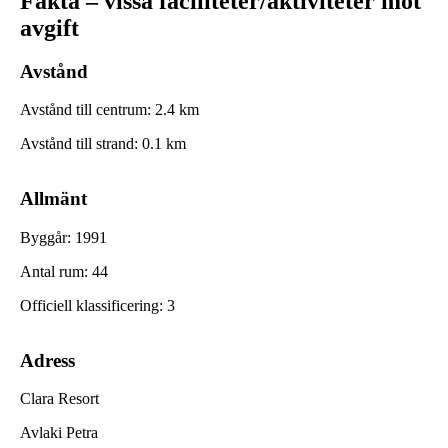
Fakta – vissa faciliteter/aktiviteter mot
avgift
Avstånd
Avstånd till centrum
:
2.4
km
Avstånd till strand
:
0.1
km
Allmänt
Byggår
:
1991
Antal rum
:
44
Officiell klassificering
:
3
Adress
Clara Resort
Avlaki Petra