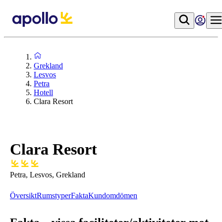
Grekland
Lesvos
Petra
Hotell
Clara Resort
Clara Resort
Petra, Lesvos, Grekland
Översikt
Rumstyper
Fakta
Kundomdömen