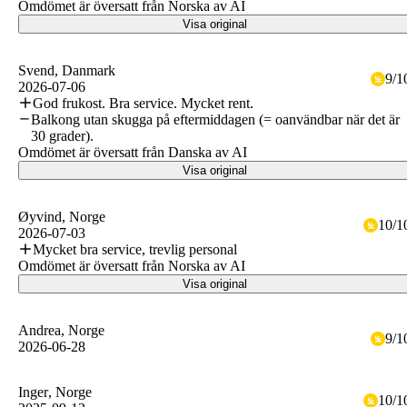
Omdömet är översatt från Norska av AI
Visa original
Svend
, Danmark
9
/
1
2026-07-06
God frukost. Bra service. Mycket rent.
Balkong utan skugga på eftermiddagen (= oanvändbar när det är
30 grader).
Omdömet är översatt från Danska av AI
Visa original
Øyvind
, Norge
10
/
1
2026-07-03
Mycket bra service, trevlig personal
Omdömet är översatt från Norska av AI
Visa original
Andrea
, Norge
9
/
1
2026-06-28
Inger
, Norge
10
/
1