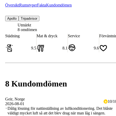
Översikt
Rumstyper
Fakta
Kundomdömen
Apollo
Tripadvisor
Utmärkt
8.9
8 omdömen
Städning
Mat & dryck
Service
Förväntni
9.5
8.1
9.6
8 Kundomdömen
Geir
, Norge
10
/
1
2026-08-01
Dålig lösning för nattinställning av luftkonditionering. Det blåste
väldigt mycket luft så att det blev drag när man låg i sängen.