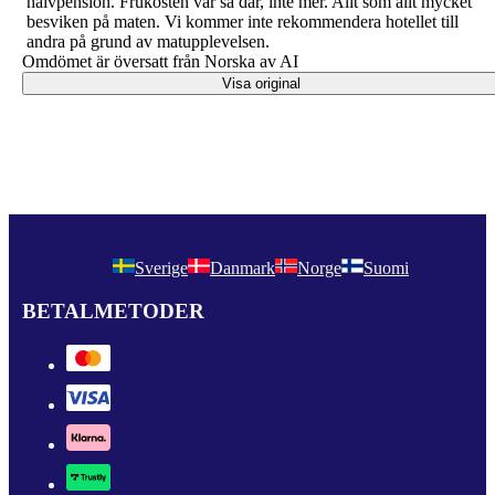
halvpension. Frukosten var så där, inte mer. Allt som allt mycket
besviken på maten. Vi kommer inte rekommendera hotellet till
andra på grund av matupplevelsen.
Omdömet är översatt från Norska av AI
Visa original
Sverige
Danmark
Norge
Suomi
BETALMETODER