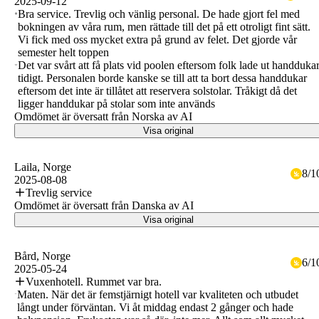
2025-09-12
Bra service. Trevlig och vänlig personal. De hade gjort fel med
bokningen av våra rum, men rättade till det på ett otroligt fint sätt.
Vi fick med oss mycket extra på grund av felet. Det gjorde vår
semester helt toppen
Det var svårt att få plats vid poolen eftersom folk lade ut handduka
tidigt. Personalen borde kanske se till att ta bort dessa handdukar
eftersom det inte är tillåtet att reservera solstolar. Tråkigt då det
ligger handdukar på stolar som inte används
Omdömet är översatt från Norska av AI
Visa original
Laila
, Norge
8
/
1
2025-08-08
Trevlig service
Omdömet är översatt från Danska av AI
Visa original
Bård
, Norge
6
/
1
2025-05-24
Vuxenhotell. Rummet var bra.
Maten. När det är femstjärnigt hotell var kvaliteten och utbudet
långt under förväntan. Vi åt middag endast 2 gånger och hade