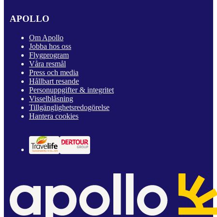
APOLLO
Om Apollo
Jobba hos oss
Flygprogram
Våra resmål
Press och media
Hållbart resande
Personuppgifter & integritet
Visselblåsning
Tillgänglighetsredogörelse
Hantera cookies