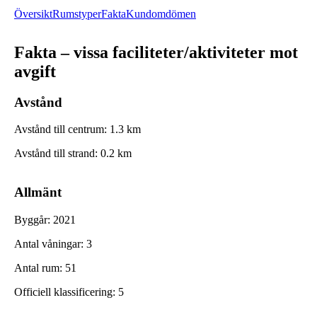
Översikt
Rumstyper
Fakta
Kundomdömen
Fakta – vissa faciliteter/aktiviteter mot
avgift
Avstånd
Avstånd till centrum
:
1.3
km
Avstånd till strand
:
0.2
km
Allmänt
Byggår
:
2021
Antal våningar
:
3
Antal rum
:
51
Officiell klassificering
:
5