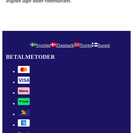
avgiften lägre under vinterhalvåret.
Sverige
Danmark
Norge
Suomi
BETALMETODER