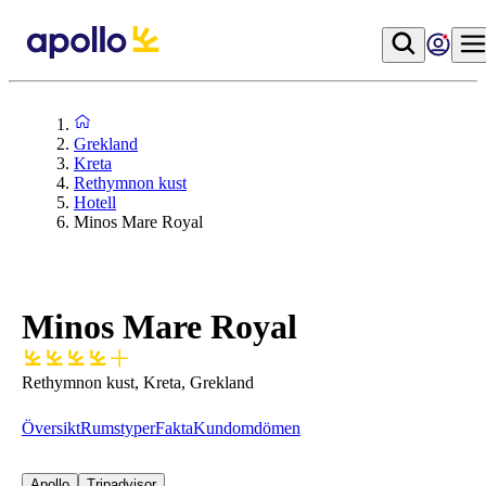
Grekland
Kreta
Rethymnon kust
Hotell
Minos Mare Royal
Minos Mare Royal
Rethymnon kust, Kreta, Grekland
Översikt
Rumstyper
Fakta
Kundomdömen
Apollo
Tripadvisor