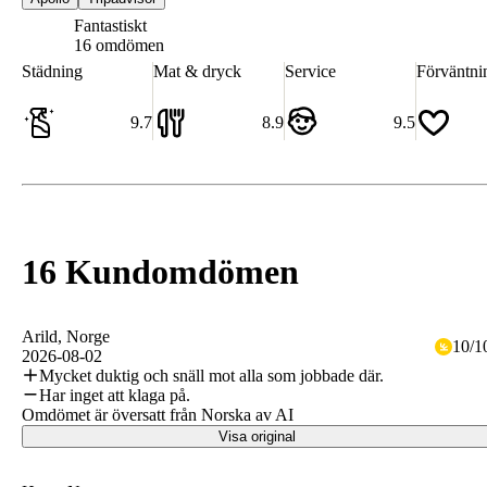
Fantastiskt
9.2
16 omdömen
Städning
Mat & dryck
Service
Förväntni
9.7
8.9
9.5
16 Kundomdömen
Arild
, Norge
10
/
1
2026-08-02
Mycket duktig och snäll mot alla som jobbade där.
Har inget att klaga på.
Omdömet är översatt från Norska av AI
Visa original