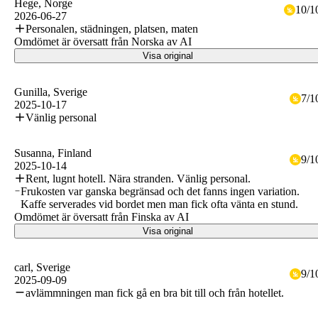
Hege
, Norge
10
/
1
2026-06-27
Personalen, städningen, platsen, maten
Omdömet är översatt från Norska av AI
Visa original
Gunilla
, Sverige
7
/
1
2025-10-17
Vänlig personal
Susanna
, Finland
9
/
1
2025-10-14
Rent, lugnt hotell. Nära stranden. Vänlig personal.
Frukosten var ganska begränsad och det fanns ingen variation.
Kaffe serverades vid bordet men man fick ofta vänta en stund.
Omdömet är översatt från Finska av AI
Visa original
carl
, Sverige
9
/
1
2025-09-09
avlämmningen man fick gå en bra bit till och från hotellet.