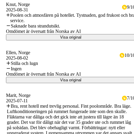
Knut
, Norge
9
/
1
2025-08-31
Poolen och atmosfären på hotellet. Tystnaden, god frukost och br
service.
Saknade bara strandutsikt.
Omdömet är översatt från Norska av AI
Visa original
Ellen
, Norge
10
/
1
2025-08-02
Stilla och lugn
Ingen
Omdömet är översatt från Norska av AI
Visa original
Marit
, Norge
7
/
1
2025-07-11
Bra, rent hotell med trevlig personal. Fint poolområde. Bra läge.
Luftkonditioneringen på rummet fungerade inte som den skulle.
Fläktarna var dåliga och det gick inte att justera till lägre än 18
grader. Det var för dåligt när det var 35 grader ute och rummet låg
på solsidan. Det blev obehagligt varmt. Förbättringar: nytt eller
uppgraderat system. I gemensamma utrymmen var det annars svalt