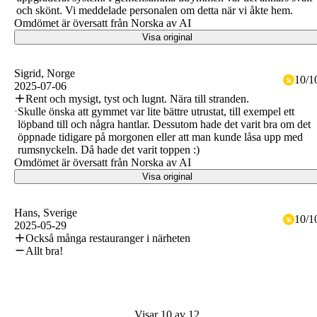
och skönt. Vi meddelade personalen om detta när vi åkte hem.
Omdömet är översatt från Norska av AI
Visa original
Sigrid
, Norge
10
/
1
2025-07-06
Rent och mysigt, tyst och lugnt. Nära till stranden.
Skulle önska att gymmet var lite bättre utrustat, till exempel ett
löpband till och några hantlar. Dessutom hade det varit bra om det
öppnade tidigare på morgonen eller att man kunde låsa upp med
rumsnyckeln. Då hade det varit toppen :)
Omdömet är översatt från Norska av AI
Visa original
Hans
, Sverige
10
/
1
2025-05-29
Också många restauranger i närheten
Allt bra!
Visar 10 av 12