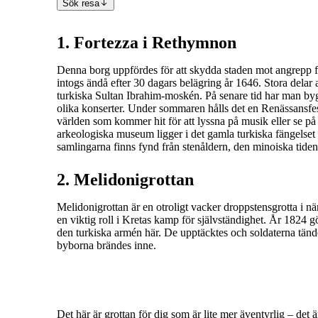
Sök resa
1. Fortezza i Rethymnon
Denna borg uppfördes för att skydda staden mot angrepp 
intogs ändå efter 30 dagars belägring år 1646. Stora dela
turkiska Sultan Ibrahim-moskén. På senare tid har man by
olika konserter. Under sommaren hålls det en Renässansfes
världen som kommer hit för att lyssna på musik eller se på 
arkeologiska museum ligger i det gamla turkiska fängelset
samlingarna finns fynd från stenåldern, den minoiska tide
2. Melidonigrottan
Melidonigrottan är en otroligt vacker droppstensgrotta i
en viktig roll i Kretas kamp för självständighet. År 1824
den turkiska armén här. De upptäcktes och soldaterna tänd
byborna brändes inne.
Det här är grottan för dig som är lite mer äventyrlig – det 