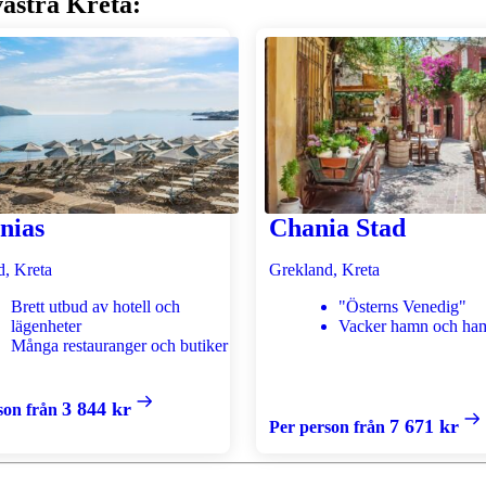
västra Kreta:
nias
Chania Stad
d, Kreta
Grekland, Kreta
Brett utbud av hotell och
"Österns Venedig"
lägenheter
Vacker hamn och h
Många restauranger och butiker
3 844 kr
son från
7 671 kr
Per person från