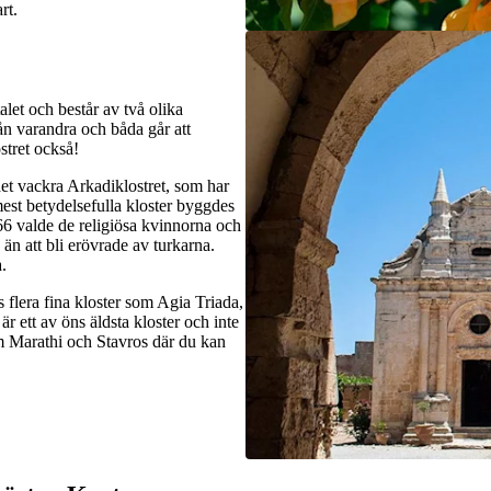
rt.
let och består av två olika
n varandra och båda går att
stret också!
det vackra Arkadiklostret, som har
est betydelsefulla kloster byggdes
66 valde de religiösa kvinnorna och
e än att bli erövrade av turkarna.
.
 flera fina kloster som Agia Triada,
 ett av öns äldsta kloster och inte
om Marathi och Stavros där du kan