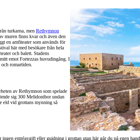
från turkarna, men
Rethymnon
r av muren finns kvar och även den
ggt en amfiteater som används för
tival här med besökare från hela
teater och balett. Stadens
 mitt emot Fortezzas huvudingång. I
n och romartiden.
 närheten av Rethymnon som spelade
 gömde sig 300 Melidonibor undan
e eld vid grottans mynning så
är ingen entréavgift eller guidning i grottan utan här går du på egen han