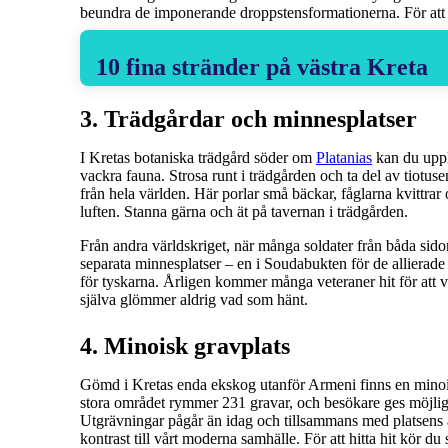
beundra de imponerande droppstensformationerna. För att ta
10 fina stränder på västra Kreta
3. Trädgårdar och minnesplatser
I Kretas botaniska trädgård söder om
Platanias
kan du uppl
vackra fauna. Strosa runt i trädgården och ta del av tiotus
från hela världen. Här porlar små bäckar, fåglarna kvittra
luften. Stanna gärna och ät på tavernan i trädgården.
Från andra världskriget, när många soldater från båda sido
separata minnesplatser – en i Soudabukten för de allierade
för tyskarna. Årligen kommer många veteraner hit för att v
själva glömmer aldrig vad som hänt.
4. Minoisk gravplats
Gömd i Kretas enda ekskog utanför Armeni finns en minois
stora området rymmer 231 gravar, och besökare ges möjlighe
Utgrävningar pågår än idag och tillsammans med platsens
kontrast till vårt moderna samhälle. För att hitta hit kör 