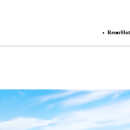
Resor
Hot