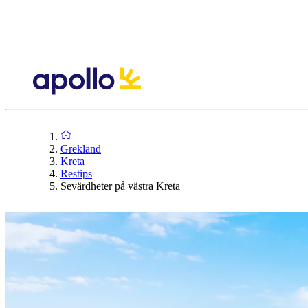
Grekland
Kreta
Restips
Sevärdheter på västra Kreta