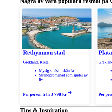
Några av våra populära resmål på 
Rethymnon stad
Plata
Grekland, Kreta
Greklan
Mysig småstadskänsla
Strandpromenad som sjuder av
liv
3 798 kr
Per person från
Per per
Tips & Inspiration