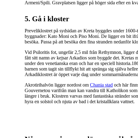
Armeni/Spili. Gravplatsen ligger på höger sida efter en kva
5. Gå i kloster
Preveliklostret på sydsidan av Kreta byggdes under 1600-ta
byggnader: Kato Moni och Piso Moni. De ligger en bit ifrå
besöka. Passa på att besöka den fina stranden nedanför klo
Vid Psiloritis fot, ungefär 2,5 mil från Rethymnon, ligger 
fått sitt namn av kejsar Arkadios som byggde det. Kretas m
under den venetianska eran och har en speciell historia.18
barnen som tagit sin tillflykt hit att spränga sig själva hellr
Arkadiklostret är öppet varje dag under sommarmånaderna
Akrotirihalvön ligger nordost om
Chania stad
och här finns
Gouvernetou varifrån man kan vandra till Katholikon som är
längre i bruk. Klostren varvas med fantastiska stränder s
hyra en solstol och njuta av bad i det kristallklara vattnet.