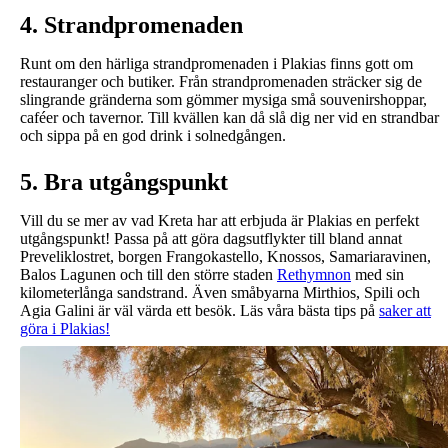
4. Strandpromenaden
Runt om den härliga strandpromenaden i Plakias finns gott om
restauranger och butiker. Från strandpromenaden sträcker sig de
slingrande gränderna som gömmer mysiga små souvenirshoppar,
caféer och tavernor. Till kvällen kan då slå dig ner vid en strandbar
och sippa på en god drink i solnedgången.
5. Bra utgångspunkt
Vill du se mer av vad Kreta har att erbjuda är Plakias en perfekt
utgångspunkt! Passa på att göra dagsutflykter till bland annat
Preveliklostret, borgen Frangokastello, Knossos, Samariaravinen,
Balos Lagunen och till den större staden
Rethymnon
med sin
kilometerlånga sandstrand. Även småbyarna Mirthios, Spili och
Agia Galini är väl värda ett besök. Läs våra bästa tips på
saker att
göra i Plakias!