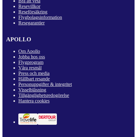
Bra att veta
Resevillkor
Reseförsäkring
Flygbolagsinformation
Resegarantier
APOLLO
Om Apollo
Jobba hos oss
Flygprogram
Våra resmål
Press och media
Hållbart resande
Personuppgifter & integritet
Visselblåsning
Tillgänglighetsredogörelse
Hantera cookies